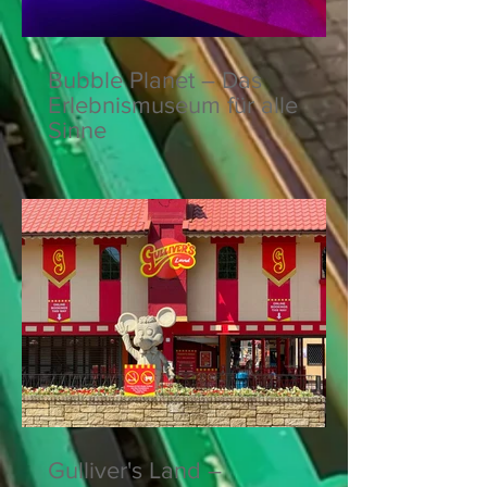
Bubble Planet – Das
Erlebnismuseum für alle
Sinne
Gulliver's Land –