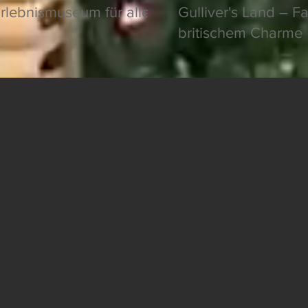
rlebnismuseum für alle
Gulliver's Land – F
britischem Charme