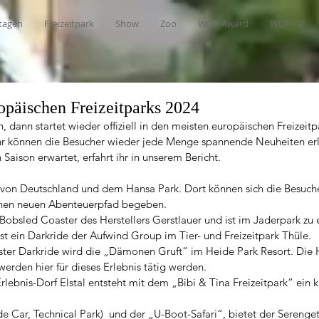
tagen
Freizeitpark
Show
Zoo
WOP Award
WOP-TV
opäischen Freizeitparks 2024
dann startet wieder offiziell in den meisten europäischen Freizeitpa
hr können die Besucher wieder jede Menge spannende Neuheiten erl
aison erwartet, erfahrt ihr in unserem Bericht.
von Deutschland und dem Hansa Park. Dort können sich die Besuche
einen neuen Abenteuerpfad begeben.
n Bobsled Coaster des Herstellers Gerstlauer und ist im Jaderpark zu 
ist ein Darkride der Aufwind Group im Tier- und Freizeitpark Thüle.
ster Darkride wird die „Dämonen Gruft“ im Heide Park Resort. Die H
werden hier für dieses Erlebnis tätig werden.
rlebnis-Dorf Elstal entsteht mit dem „Bibi & Tina Freizeitpark“ ein 
                       
 Car, Technical Park)  und der „U-Boot-Safari“, bietet der Serenget