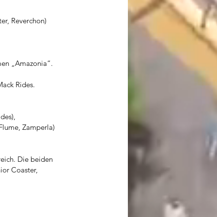
er, Reverchon) 
amen „Amazonia“.
Mack Rides. 
des),
Flume, Zamperla) 
eich. Die beiden 
or Coaster, 