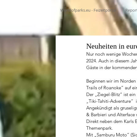
Worldofparks.eu - Feizeitportal
Repor
Neuheiten in eur
Nur noch wenige Wochen, 
2024. Auch in diesem Ja
Gäste in der kommenden S
Beginnen wir im Norden 
Trails of Roanoke” auf 
Der „Ziegel-Blitz“ ist ei
„Tiki-Tahiti-Adventure“  
Angekündigt als gruselig
& Barbieri und Alterface 
Direkt neben dem Karls E
Themenpark.                        
Mit „Samburu Moto“ (Side