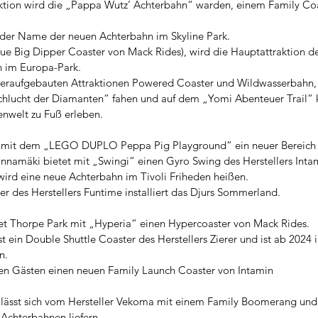
tion wird die „Pappa Wutz’ Achterbahn“ warden, einem Family Coa
 der Name der neuen Achterbahn im Skyline Park.
ue Big Dipper Coaster von Mack Rides), wird die Hauptattraktion de
 im Europa-Park.
eraufgebauten Attraktionen Powered Coaster und Wildwasserbahn, 
chlucht der Diamanten“ fahen und auf dem „Yomi Abenteuer Trail“ 
nwelt zu Fuß erleben.
 mit dem „LEGO DUPLO Peppa Pig Playground“ ein neuer Bereich
Linnamäki bietet mit „Swingi“ einen Gyro Swing des Herstellers Inta
 wird eine neue Achterbahn im Tivoli Friheden heißen.
er des Herstellers Funtime installiert das Djurs Sommerland.
net Thorpe Park mit „Hyperia“ einen Hypercoaster von Mack Rides.    
t ein Double Shuttle Coaster des Herstellers Zierer und ist ab 2024
n.
en Gästen einen neuen Family Launch Coaster von Intamin 
           
k lässt sich vom Hersteller Vekoma mit einem Family Boomerang un
 Achterbahnen liefern.