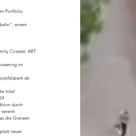
m Portfolio 
nbahn“, einem 
mily Coaster, ART 
ineering im 
urpfalzpark ab 
ie total
024
dition durch 
vereint 
as die Grenzen 
lett neuer 