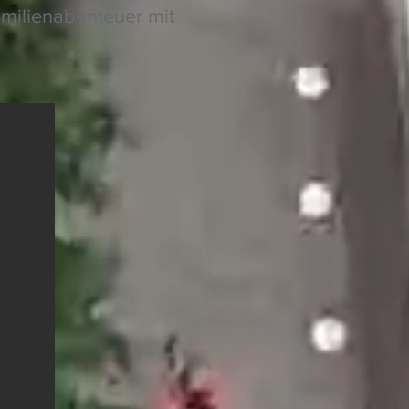
amilienabenteuer mit