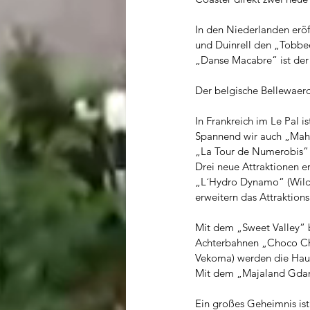
In den Niederlanden eröf
und Duinrell den „Tobbe
„Danse Macabre“ ist der E
Der belgische Bellewaer
In Frankreich im Le Pal 
Spannend wir auch „Mahu
„La Tour de Numerobis“ w
Drei neue Attraktionen e
„L´Hydro Dynamo“ (Wild 
erweitern das Attraktion
Mit dem „Sweet Valley“ 
Achterbahnen „Choco Chi
Vekoma) werden die Haup
Mit dem „Majaland Gdansk
Ein großes Geheimnis ist