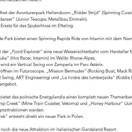
fnet der Avonturenpark Hellendoorn „Ridder Strijd” (Spinning Coast
danser“ (Junior Teacups, Metallbau Emmeln).
rsatz für das Spukschloss im Efteling.
de Park bietet einen Spinning Rapids Ride von Intamin mit dem N
ist der „Fjord Explorer“ eine neue Wasserachterbahn vom Hersteller 
ka“ (Hot Racer, Intamin) im Walibi Rhone-Alpes.
ird ein Vertical Swing von Zamperla im Parc Astérix.
röffnen im Futuroscope. „Mission Bermudes“ (Rocking Boat, Mack Ri
Swing, ART Engineering) und „La rivière des lumberjacks” (Kiddie 
sangebot.
bietet das polnische Energylandia einen komplett neuen Themenber
p Creek“ (Mine Train Coaster, Vekoma) und „Honey Harbour” (Juni
tattraktionen warden.
“ entsteht direkt ein neuer Park in Polen.
 noch die neue Attraktion im italienischen Gardaland Resort.