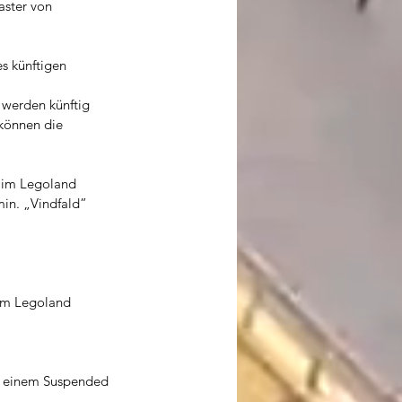
ster von 
s künftigen 
werden künftig 
können die 
 im Legoland 
min. „Vindfald” 
  
 im Legoland 
d einem Suspended 