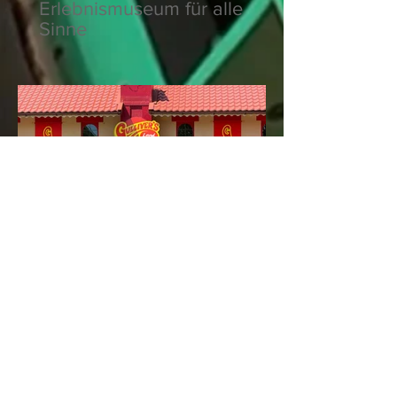
Erlebnismuseum für alle
Sinne
Gulliver's Land –
Familienabenteuer mit
britischem Charme