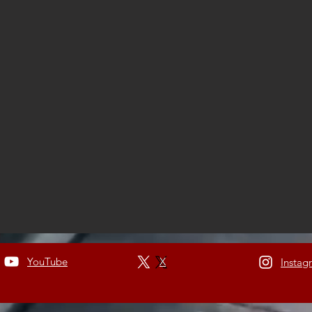
YouTube
X
Instag