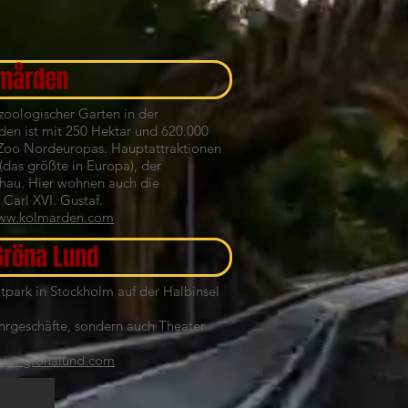
mården
zoologischer Garten in der
n ist mit 250 Hektar und 620.000
 Zoo Nordeuropas. Hauptattraktionen
 (das größte in Europa), der
chau. Hier wohnen auch die
 Carl XVI. Gustaf.
ww.kolmarden.com
 Gröna Lund
itpark in Stockholm auf der Halbinsel
ahrgeschäfte, sondern auch Theater
ww.gronalund.com