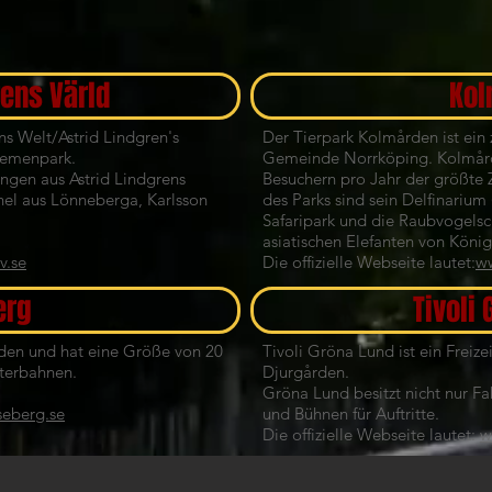
rens Värld
Kol
ens Welt/Astrid Lindgren's
Der Tierpark Kolmården ist ein 
hemenpark.
Gemeinde Norrköping. Kolmårde
ngen aus Astrid Lindgrens
Besuchern pro Jahr der größte
hel aus Lönneberga, Karlsson
des Parks sind sein Delfinarium
Safaripark und die Raubvogels
asiatischen Elefanten von König
v.se
Die offizielle Webseite lautet:
w
erg
Tivoli
weden und hat eine Größe von 20
Tivoli Gröna Lund ist ein Freize
hterbahnen.
Djurgården.
Gröna Lund besitzt nicht nur F
seberg.se
und Bühnen für Auftritte.
Die offizielle Webseite lautet:
w