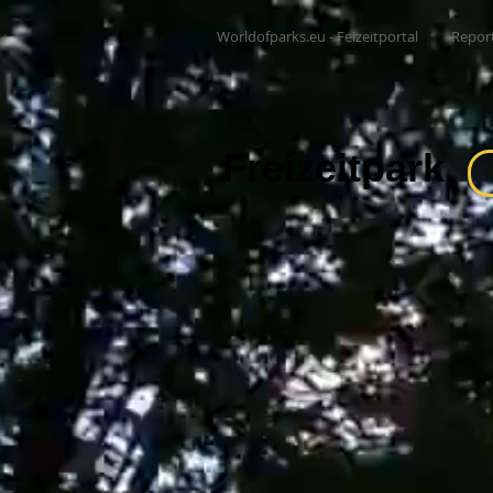
Worldofparks.eu - Feizeitportal
Repor
Freizeitpark