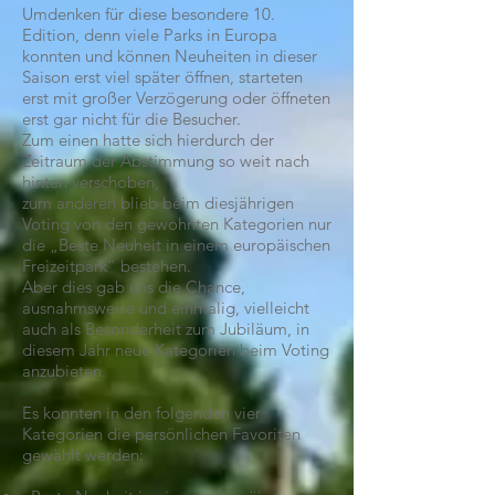
Umdenken für diese besondere 10.
Edition, denn viele Parks in Europa
konnten und können Neuheiten in dieser
Saison erst viel später öffnen, starteten
erst mit großer Verzögerung oder öffneten
erst gar nicht für die Besucher.
Zum einen hatte sich hierdurch der
Zeitraum der Abstimmung so weit nach
hinten verschoben,
zum anderen blieb beim diesjährigen
Voting von den gewohnten Kategorien nur
die „Beste Neuheit in einem europäischen
Freizeitpark“ bestehen.
Aber dies gab uns die Chance,
ausnahmsweise und einmalig, vielleicht
auch als Besonderheit zum Jubiläum, in
diesem Jahr neue Kategorien beim Voting
anzubieten.
Es konnten in den folgenden vier
Kategorien die persönlichen Favoriten
gewählt werden: