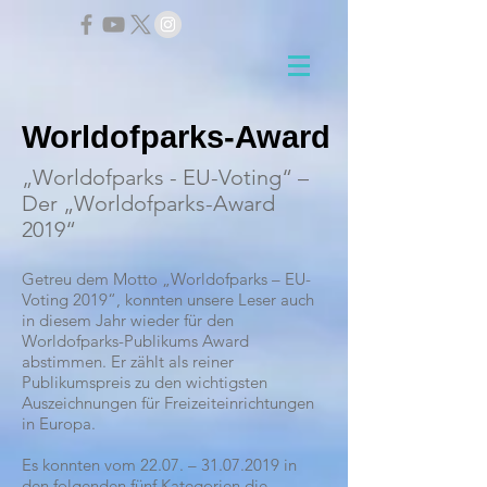
Worldofparks-Award
„Worldofparks - EU-Voting“ –
Der „Worldofparks-Award
2019“
Getreu dem Motto „Worldofparks – EU-
Voting 2019“, konnten unsere Leser auch
in diesem Jahr wieder für den
Worldofparks-Publikums Award
abstimmen. Er zählt als reiner
Publikumspreis zu den wichtigsten
Auszeichnungen für Freizeiteinrichtungen
in Europa.
Es konnten vom 22.07. –
31.07.2019
in
den folgenden fünf Kategorien die