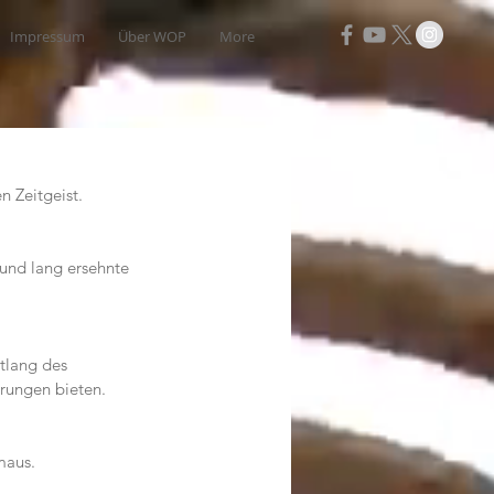
Impressum
Über WOP
More
n Zeitgeist.
und lang ersehnte 
tlang des 
rungen bieten.
maus.