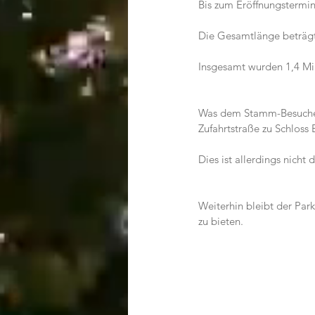
Bis zum Eröffnungstermi
Die Gesamtlänge beträgt
Insgesamt wurden 1,4 Mil
Was dem Stamm-Besucher g
Zufahrtstraße zu Schloss 
Dies ist allerdings nicht
Weiterhin bleibt der Par
zu bieten.