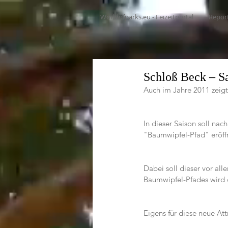
Worldofparks.eu - Feizeitportal
Repor
Schloß Beck – S
Auch im Jahre 2011 zeigt
In dieser Saison soll na
"Baumwipfel-Pfad" eröff
Dabei soll dieser vor al
Baumwipfel-Pfades wird 
Eigens für diese neue At