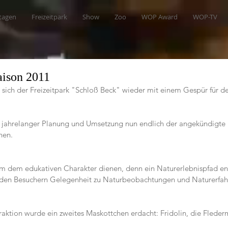
tagen
Freizeitpark
Show
Zoo
WOP Award
WOP-TV
aison 2011
 sich der Freizeitpark "Schloß Beck" wieder mit einem Gespür für de
ch jahrelanger Planung und Umsetzung nun endlich der angekündigte 
nen.
lem dem edukativen Charakter dienen, denn ein Naturerlebnispfad en
den Besuchern Gelegenheit zu Naturbeobachtungen und Naturerfah
traktion wurde ein zweites Maskottchen erdacht: Fridolin, die Fleder