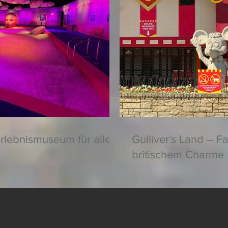
rlebnismuseum für alle
Gulliver's Land – F
britischem Charme