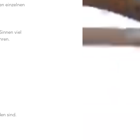
en einzelnen 
innen viel 
hren.
en sind.