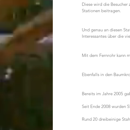
Diese wird die Besucher 
Stationen beitragen.
Und genau an diesen Stat
Interessantes über die vi
Mit dem Fernrohr kann m
Ebenfalls in den Baumkro
Bereits im Jahre 2005 ga
Seit Ende 2008 wurden 55
Rund 20 dreibeinige Stahl