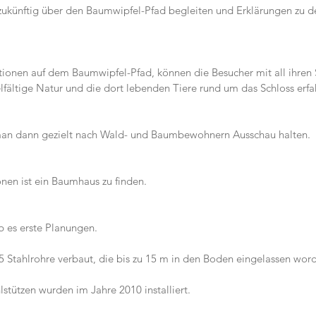
zukünftig über den Baumwipfel-Pfad begleiten und Erklärungen zu d
ionen auf dem Baumwipfel-Pfad, können die Besucher mit all ihren S
elfältige Natur und die dort lebenden Tiere rund um das Schloss erfa
an dann gezielt nach Wald- und Baumbewohnern Ausschau halten.
nen ist ein Baumhaus zu finden.
b es erste Planungen.
 Stahlrohre verbaut, die bis zu 15 m in den Boden eingelassen word
stützen wurden im Jahre 2010 installiert.