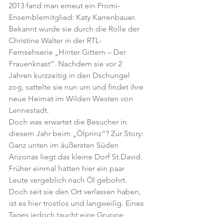
2013 fand man erneut ein Promi-
Ensemblemitglied: Katy Karrenbauer. 
Bekannt wurde sie durch die Rolle der 
Christine Walter in der RTL-
Fernsehserie „Hinter Gittern – Der 
Frauenknast“. Nachdem sie vor 2 
Jahren kurzzeitig in den Dschungel 
zog, sattelte sie nun um und findet ihre 
neue Heimat im Wilden Westen von 
Lennestadt.
Doch was erwartet die Besucher in 
diesem Jahr beim „Ölprinz“? Zur Story:
Ganz unten im äußersten Süden 
Arizonas liegt das kleine Dorf St.David. 
Früher einmal hatten hier ein paar 
Leute vergeblich nach Öl gebohrt. 
Doch seit sie den Ort verlassen haben, 
ist es hier trostlos und langweilig. Eines 
Tages jedoch taucht eine Gruppe 