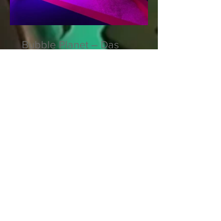
Bubble Planet – Das
Erlebnismuseum für alle
Sinne