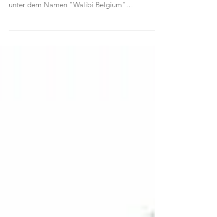
Vor den Toren von Brüssel befindet sich ein
Freizeitpark mit bewegter Geschichte. Heute
unter dem Namen "Walibi Belgium"
firmierend,...