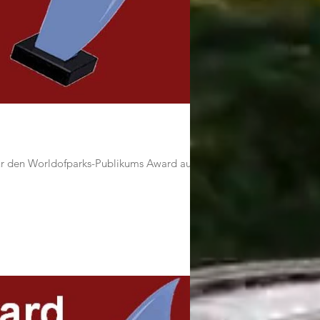
r den Worldofparks-Publikums Award auf...