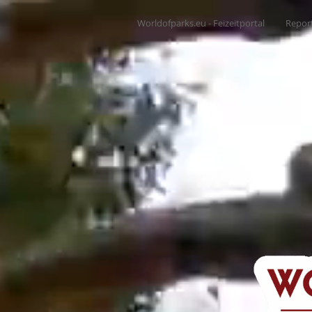
Worldofparks.eu - Feizeitportal
Repor