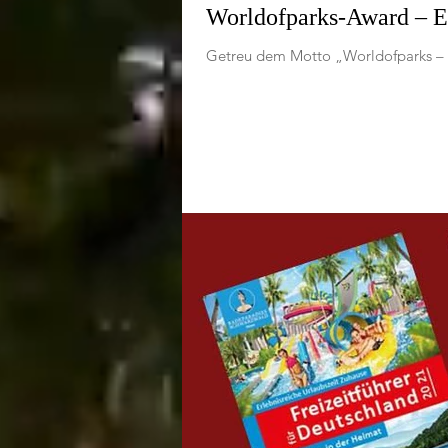
Worldofparks-Award – E
Getreu dem Motto „Worldofparks – E