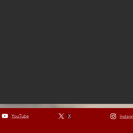
YouTube
X
Instag