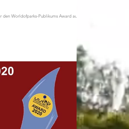
r den Worldofparks-Publikums Award auf...