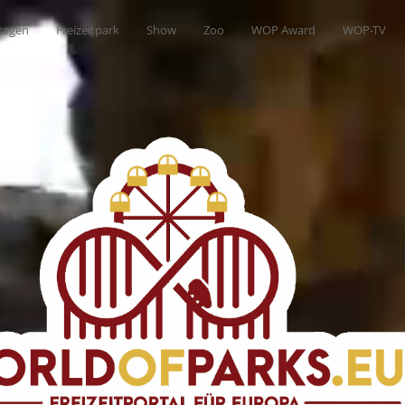
tagen
Freizeitpark
Show
Zoo
WOP Award
WOP-TV