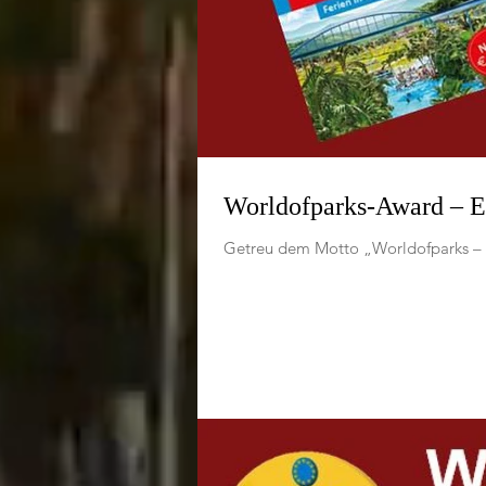
Worldofparks-Award – E
Getreu dem Motto „Worldofparks – E