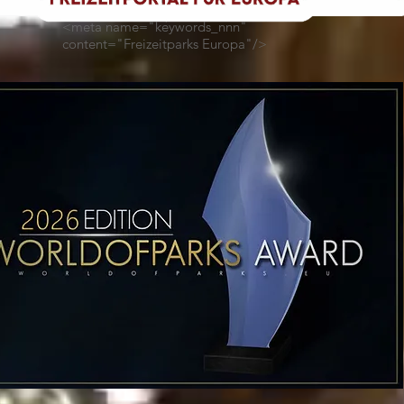
<meta name="keywords_nnn"
content="Freizeitparks Europa"/>