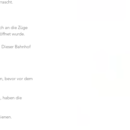
rascht.
ch an die Züge 
röffnet wurde.
 Dieser Bahnhof 
en, bevor vor dem 
, haben die 
hienen.