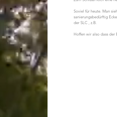
Soviel für heute. Man sieh
sanierungsbedürftig Ecke
der SLC , z.B.
Hoffen wir also dass der