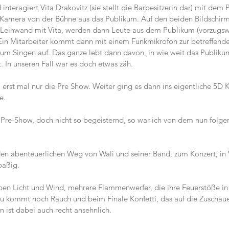
nteragiert Vita Drakovitz (sie stellt die Barbesitzerin dar) mit dem
e Kamera von der Bühne aus das Publikum. Auf den beiden Bildschirm
Leinwand mit Vita, werden dann Leute aus dem Publikum (vorzugswei
in Mitarbeiter kommt dann mit einem Funkmikrofon zur betreffenden
zum Singen auf. Das ganze lebt dann davon, in wie weit das Publiku
. In unseren Fall war es doch etwas zäh.
erst mal nur die Pre Show. Weiter ging es dann ins eigentliche 5D K
e.
 Pre-Show, doch nicht so begeisternd, so war ich von dem nun folgen
en abenteuerlichen Weg von Wali und seiner Band, zum Konzert, in V
paßig.
eben Licht und Wind, mehrere Flammenwerfer, die ihre Feuerstöße in
 kommt noch Rauch und beim Finale Konfetti, das auf die Zuschauer
n ist dabei auch recht ansehnlich.