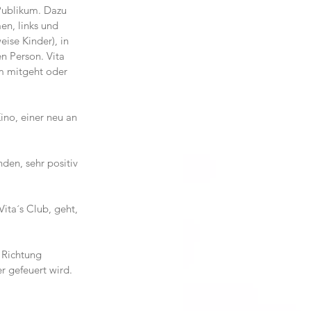
 Publikum. Dazu 
en, links und 
se Kinder), in 
 Person. Vita 
m mitgeht oder 
ino, einer neu an 
den, sehr positiv 
ita´s Club, geht, 
 Richtung 
 gefeuert wird. 