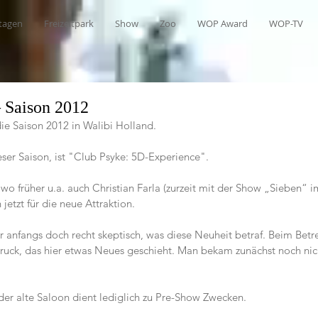
tagen
Freizeitpark
Show
Zoo
WOP Award
WOP-TV
– Saison 2012
die Saison 2012 in Walibi Holland.
eser Saison, ist "Club Psyke: 5D-Experience".
o früher u.a. auch Christian Farla (zurzeit mit der Show „Sieben“ i
 jetzt für die neue Attraktion.
r anfangs doch recht skeptisch, was diese Neuheit betraf. Beim Betr
ruck, das hier etwas Neues geschieht. Man bekam zunächst noch nic
der alte Saloon dient lediglich zu Pre-Show Zwecken.