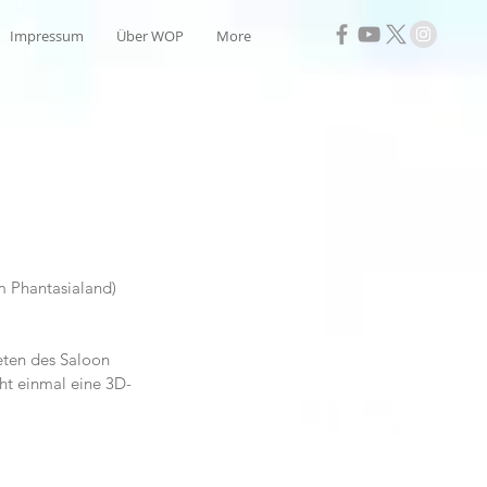
Impressum
Über WOP
More
m Phantasialand) 
eten des Saloon 
ht einmal eine 3D-