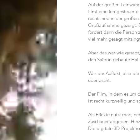
Auf der großen Leinwand i
filmt eine ferngesteuert
rechts neben der großen 
Großaufnahme gezeigt. E
fordert dann die Person 
viel mehr gesagt mitsingt
Aber das war wie gesagt, 
den Saloon gebaute Hall
War der Auftakt, also die
überrascht.
Der Film, in dem es um d
ist recht kurzweilig und s
Als Effekte nutzt man, n
Zuschauer abgeben. Hinzu
Die digitale 3D-Projektio