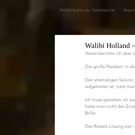
Worldofparks.eu - Feizeitportal
Repor
Walibi Holland 
Heute berichte ich über 
Die große Neuheit, in di
Den ehemaligen Saloon, w
aufgetreten ist, nutzt man
Ich muss gestehen ich wa
hatte man nicht den Eind
Brille.
Des Rätsels Lösung war: 