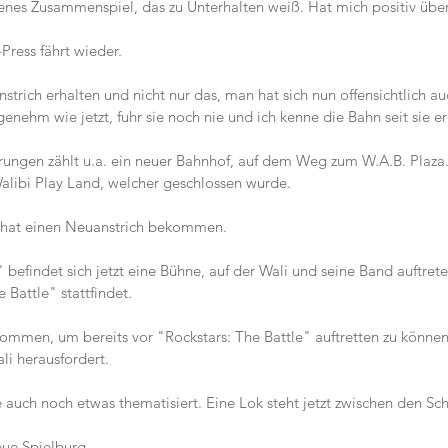
genes Zusammenspiel, das zu Unterhalten weiß. Hat mich positiv über
Press fährt wieder.
trich erhalten und nicht nur das, man hat sich nun offensichtlich au
nehm wie jetzt, fuhr sie noch nie und ich kenne die Bahn seit sie e
ungen zählt u.a. ein neuer Bahnhof, auf dem Weg zum W.A.B. Plaza.
alibi Play Land, welcher geschlossen wurde.
 hat einen Neuanstrich bekommen.
efindet sich jetzt eine Bühne, auf der Wali und seine Band auftret
 Battle" stattfindet.
ommen, um bereits vor "Rockstars: The Battle" auftretten zu können
li herausfordert.
 auch noch etwas thematisiert. Eine Lok steht jetzt zwischen den Sc
eue Spielburg.