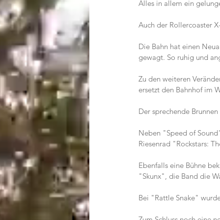
Alles in allem ein gelun
Auch der Rollercoaster X-
Die Bahn hat einen Neuans
gewagt. So ruhig und ange
Zu den weiteren Veränder
ersetzt den Bahnhof im W
Der sprechende Brunnen
Neben "Speed of Sound" b
Riesenrad "Rockstars: The
Ebenfalls eine Bühne bek
"Skunx", die Band die Wa
Bei "Rattle Snake" wurde
Zum Schluss noch eine n