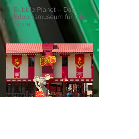
Bubble Planet – Das
Erlebnismuseum für alle
Sinne
Gulliver's Land –
Familienabenteuer mit
britischem Charme