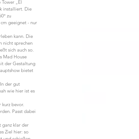
 Tower „El 
nstalliert. Die 
0° zu 
0 cm geeignet - nur 
leben kann. Die 
 nicht sprechen 
ßt sich auch so.
as Mad House 
it der Gestaltung 
Hauptshow bietet 
n der gut 
h wie hier ist es 
 kurz bevor.
rden. Passt dabei 
 ganz klar der 
s Ziel hier: so 
t und schießen 