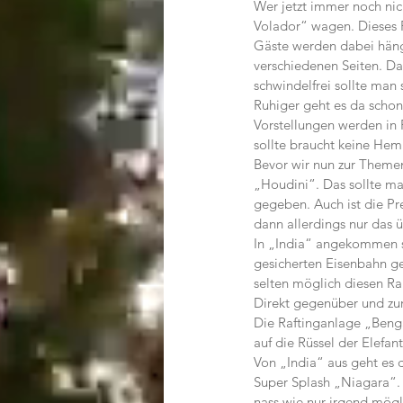
Wer jetzt immer noch nic
Volador“ wagen. Dieses F
Gäste werden dabei häng
verschiedenen Seiten. Das
schwindelfrei sollte man 
Ruhiger geht es da scho
Vorstellungen werden in 
sollte braucht keine Hem
Bevor wir nun zur Them
„Houdini“. Das sollte ma
gegeben. Auch ist die Pr
dann allerdings nur das
In „India“ angekommen s
gesicherten Eisenbahn ge
selten möglich diesen R
Direkt gegenüber und zur
Die Raftinganlage „Benga
auf die Rüssel der Elefan
Von „India“ aus geht es 
Super Splash „Niagara“. E
nass wie nur irgend mögl