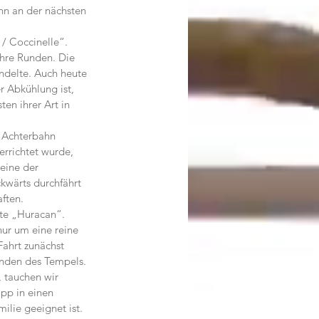
nn an der nächsten 
/ Coccinelle“. 
ihre Runden. Die 
andelte. Auch heute 
r Abkühlung ist, 
en ihrer Art in 
r Achterbahn 
rrichtet wurde, 
eine der 
ckwärts durchfährt 
ften.
te „Huracan“. 
nur um eine reine 
ahrt zunächst 
nden des Tempels. 
, tauchen wir 
pp in einen 
milie geeignet ist.