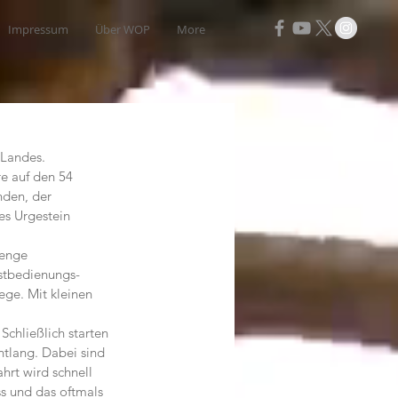
Impressum
Über WOP
More
 Landes. 
re auf den 54 
nden, der 
es Urgestein 
Menge 
bstbedienungs-
ege. Mit kleinen 
chließlich starten 
ntlang. Dabei sind 
hrt wird schnell 
s und das oftmals 