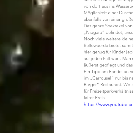
von dort aus ins Wasserb
Möglichkeit einer Dusche
ebenfalls von einer groß
Das ganze Spektakel von 
„Niagara“ befindet, ans
Noch viele weitere klein
Bellewaerde bietet somit 
hier genug für Kinder jed
auf jeden Fall wert. Man 
äußerst gepflegt und da
Ein Tipp am Rande: an ni
im „Carrousel“ nur bis 
Burger“ Restaurant. Wo es
für Freizeitparkverhältn
fairer Preis.
https://www.youtube.