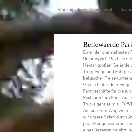
Worldofparks.eu - Feizeitportal
Repor
Bellewaerde Park
Einer der dienstältesten 
Ursprünglich 1954 als rei
Hektar großen Gelände die
Tiergehege und Fahrgesch
belgischer Freizeitunter
Gleich hinter dem Eingan
Fahrgeschäfte für die jü
Restaurant im Park. Auch
Trucks geht es mit „Tuff-
Auf unserem Weg weiter z
wir unsere Safari durch A
jede Menge weiterer Tier
eines Besseren belehrt. 