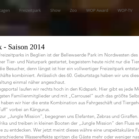
tagen
Freizeitpark
Show
Zoo
WOP Award
WOP-TV
 - Saison 2014
Freizeitparks in Beglien ist der Bellewaerde Park im Nordwesten des
ner Tier- und Naturpark gestartet, begeistern heute nicht nur die Tie
 Besucher, denn längst ist hier ein vollwertiger Freizeitpark entsta
äfte kombiniert. Anlässlich des 60. Geburtstags haben wir uns dies
haltung einmal näher angeschaut.
gsportal laufen wir rechts hoch in den Kidspark. Hier gibt es jede 
ngsten Familienmitglieder und mit „Carrousel“ auch das größte Sel
 haben wir hier die erste Kombination aus Fahrgeschäft und Tiergeh
Tuff“ vorbei an Kängurus.
ur „Jungle Mission“, begegnen uns Elefanten, Zebras und Giraffen. S
frika und treiben in kleinen Booten der „Jungle Mission“ den Fluss e
e zu entdecken. Wer jetzt meint dieses währe eine unspektakuläre Fa
Verschiedene Wassereffekte spritzen die Gäste mehr oder weniger nas