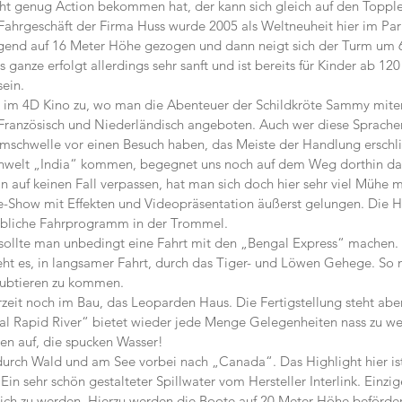
ht genug Action bekommen hat, der kann sich gleich auf den Topple
ahrgeschäft der Firma Huss wurde 2005 als Weltneuheit hier im Park i
end auf 16 Meter Höhe gezogen und dann neigt sich der Turm um 6
 ganze erfolgt allerdings sehr sanft und ist bereits für Kinder ab 12
sein.
n im 4D Kino zu, wo man die Abenteuer der Schildkröte Sammy miter
Französisch und Niederländisch angeboten. Auch wer diese Sprachen
mschwelle vor einen Besuch haben, das Meiste der Handlung erschlie
enwelt „India“ kommen, begegnet uns noch auf dem Weg dorthin d
n auf keinen Fall verpassen, hat man sich doch hier sehr viel Mühe m
e-Show mit Effekten und Videopräsentation äußerst gelungen. Die 
 übliche Fahrprogramm in der Trommel.
ollte man unbedingt eine Fahrt mit den „Bengal Express“ machen. I
ht es, in langsamer Fahrt, durch das Tiger- und Löwen Gehege. So na
aubtieren zu kommen.
zeit noch im Bau, das Leoparden Haus. Die Fertigstellung steht aber
l Rapid River“ bietet wieder jede Menge Gelegenheiten nass zu we
ten auf, die spucken Wasser!
durch Wald und am See vorbei nach „Canada“. Das Highlight hier ist
in sehr schön gestalteter Spillwater vom Hersteller Interlink. Einzige
ich zu werden. Hierzu werden die Boote auf 20 Meter Höhe beförder