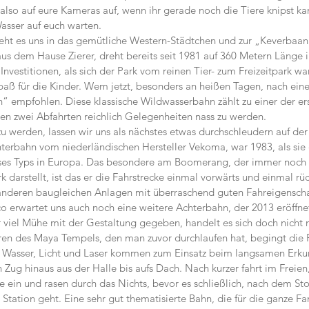
 also auf eure Kameras auf, wenn ihr gerade noch die Tiere knipst ka
asser auf euch warten.
eht es uns in das gemütliche Western-Städtchen und zur „Keverbaan 
us dem Hause Zierer, dreht bereits seit 1981 auf 360 Metern Länge 
Investitionen, als sich der Park vom reinen Tier- zum Freizeitpark w
aß für die Kinder. Wem jetzt, besonders an heißen Tagen, nach eine
“ empfohlen. Diese klassische Wildwasserbahn zählt zu einer der erst
ren zwei Abfahrten reichlich Gelegenheiten nass zu werden.
zu werden, lassen wir uns als nächstes etwas durchschleudern auf de
rbahn vom niederländischen Hersteller Vekoma, war 1983, als sie e
ieses Typs in Europa. Das besondere am Boomerang, der immer noch 
 darstellt, ist das er die Fahrstrecke einmal vorwärts und einmal rü
 anderen baugleichen Anlagen mit überraschend guten Fahreigenscha
 erwartet uns auch noch eine weitere Achterbahn, der 2013 eröffne
r viel Mühe mit der Gestaltung gegeben, handelt es sich doch nicht 
ren des Maya Tempels, den man zuvor durchlaufen hat, begingt die F
, Wasser, Licht und Laser kommen zum Einsatz beim langsamen Erku
en Zug hinaus aus der Halle bis aufs Dach. Nach kurzer fahrt im Freien
e ein und rasen durch das Nichts, bevor es schließlich, nach dem Sto
e Station geht. Eine sehr gut thematisierte Bahn, die für die ganze Fa