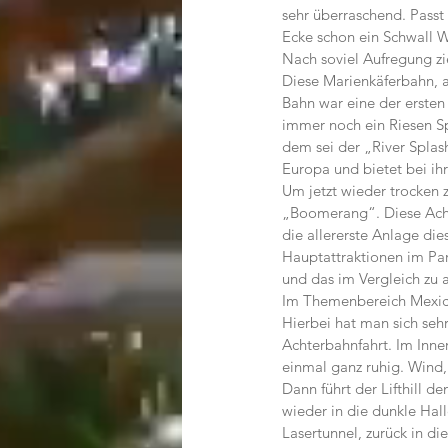
sehr überraschend. Passt
Ecke schon ein Schwall W
Nach soviel Aufregung zi
Diese Marienkäferbahn, a
Bahn war eine der ersten 
immer noch ein Riesen Sp
dem sei der „River Splash
Europa und bietet bei ih
Um jetzt wieder trocken 
„Boomerang“. Diese Achte
die allererste Anlage d
Hauptattraktionen im Park
und das im Vergleich zu
Im Themenbereich Mexico
Hierbei hat man sich seh
Achterbahnfahrt. Im Inne
einmal ganz ruhig. Wind
Dann führt der Lifthill d
wieder in die dunkle Hall
Lasertunnel, zurück in di