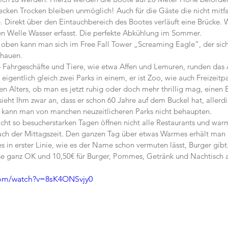
ecken Trocken bleiben unmöglich! Auch für die Gäste die nicht mitfa
. Direkt über den Eintauchbereich des Bootes verläuft eine Brücke. W
en Welle Wasser erfasst. Die perfekte Abkühlung im Sommer.
oben kann man sich im Free Fall Tower „Screaming Eagle“, der sich
chauen.
e Fahrgeschäfte und Tiere, wie etwa Affen und Lemuren, runden das
eigentlich gleich zwei Parks in einem, er ist Zoo, wie auch Freizeitpa
en Alters, ob man es jetzt ruhig oder doch mehr thrillig mag, einen B
sieht Ihm zwar an, dass er schon 60 Jahre auf dem Buckel hat, allerdin
s kann man von manchen neuzeitlicheren Parks nicht behaupten.
cht so besucherstarken Tagen öffnen nicht alle Restaurants und warm
nach der Mittagszeit. Den ganzen Tag über etwas Warmes erhält man
 in erster Linie, wie es der Name schon vermuten lässt, Burger gibt.
isse ganz OK und 10,50€ für Burger, Pommes, Getränk und Nachtisch a
com/watch?v=8sK4ONSvjy0