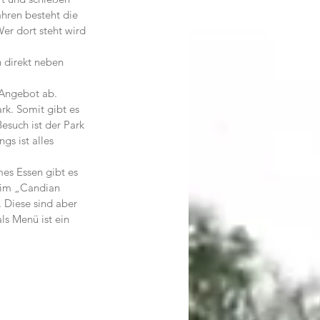
hren besteht die 
er dort steht wird 
 direkt neben 
 Angebot ab. 
rk. Somit gibt es 
esuch ist der Park 
gs ist alles 
es Essen gibt es 
 im „Candian 
 Diese sind aber 
ls Menü ist ein 