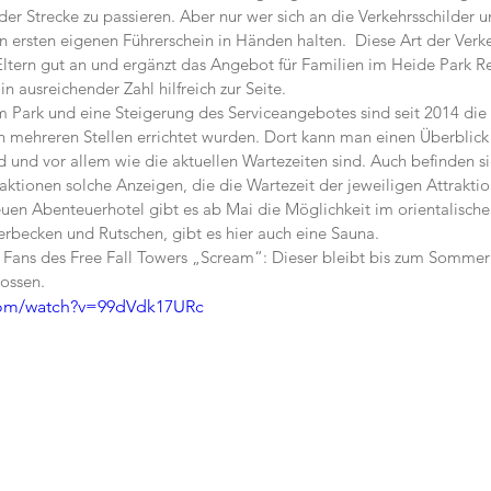
der Strecke zu passieren. Aber nur wer sich an die Verkehrsschilder 
n ersten eigenen Führerschein in Händen halten.  Diese Art der Verk
tern gut an und ergänzt das Angebot für Familien im Heide Park Re
n ausreichender Zahl hilfreich zur Seite.
 Park und eine Steigerung des Serviceangebotes sind seit 2014 die 
n mehreren Stellen errichtet wurden. Dort kann man einen Überblick 
d und vor allem wie die aktuellen Wartezeiten sind. Auch befinden s
ktionen solche Anzeigen, die die Wartezeit der jeweiligen Attraktio
euen Abenteuerhotel gibt es ab Mai die Möglichkeit im orientalisch
rbecken und Rutschen, gibt es hier auch eine Sauna.
e Fans des Free Fall Towers „Scream“: Dieser bleibt bis zum Somme
ossen.
com/watch?v=99dVdk17URc