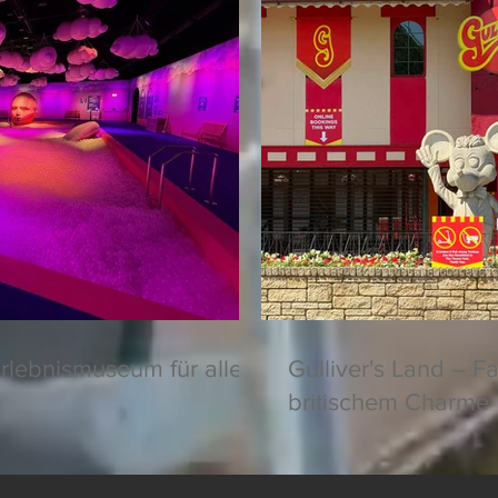
rlebnismuseum für alle
Gulliver's Land – F
britischem Charme