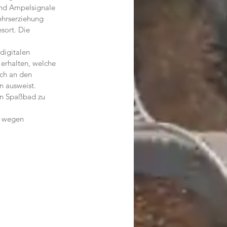
und Ampelsignale 
ehrserziehung 
sort. Die 
digitalen 
erhalten, welche 
ich an den 
n ausweist.
en Spaßbad zu 
r wegen 