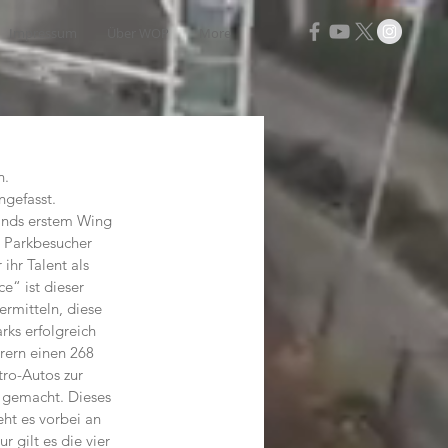
Impressum
Über WOP
More
n.
ngefasst.
ands erstem Wing 
n Parkbesucher
ihr Talent als 
e“ ist dieser 
rmitteln, diese 
ks erfolgreich 
rern einen 268 
tro-Autos zur 
t gemacht. Dieses 
ht es vorbei an 
gilt es die vier 