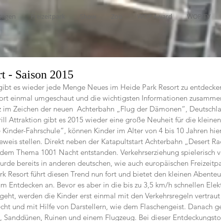
tagen
Freizeitpark
Show
Zoo
WOP Award
WOP-TV
t - Saison 2015
 gibt es wieder jede Menge Neues im Heide Park Resort zu entdecke
dort einmal umgeschaut und die wichtigsten Informationen zusamme
z im Zeichen der neuen  Achterbahn „Flug der Dämonen“, Deutschl
ill Attraktion gibt es 2015 wieder eine große Neuheit für die kleine
 Kinder-Fahrschule“, können Kinder im Alter von 4 bis 10 Jahren hier 
weis stellen. Direkt neben der Katapultstart Achterbahn „Desert Rac
dem Thema 1001 Nacht entstanden. Verkehrserziehung spielerisch ve
de bereits in anderen deutschen, wie auch europäischen Freizeitpar
k Resort führt diesen Trend nun fort und bietet den kleinen Abenteu
m Entdecken an. Bevor es aber in die bis zu 3,5 km/h schnellen Elek
 geht, werden die Kinder erst einmal mit den Verkehrsregeln vertrau
echt und mit Hilfe von Darstellern, wie dem Flaschengeist. Danach ge
 Sanddünen, Ruinen und einem Flugzeug. Bei dieser Entdeckungstour 