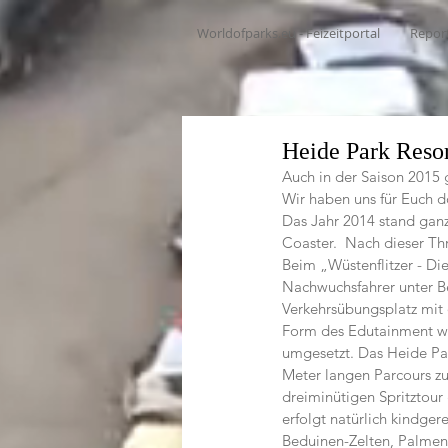
Worldofparks.eu - Feizeitportal
Repor
Heide Park Resor
Auch in der Saison 2015
Wir haben uns für Euch 
Das Jahr 2014 stand gan
Coaster.  Nach dieser Thr
Beim „Wüstenflitzer - Die
Nachwuchsfahrer unter Be
Verkehrsübungsplatz mit 
Form des Edutainment wur
umgesetzt. Das Heide Par
Meter langen Parcours zu
dreiminütigen Spritztour
erfolgt natürlich kindger
Beduinen-Zelten, Palmen,