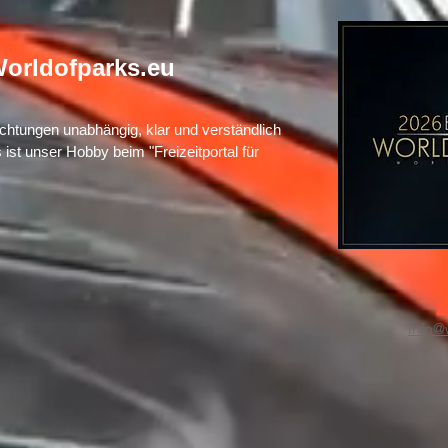
orldofparks.eu
richtungen unabhängig, klar und verständlich
s ist unser Hobby beim "Freizeitportal für
info@