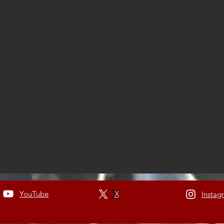
YouTube
X
Instag