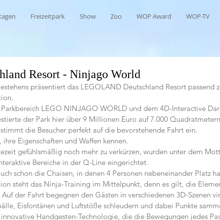
tagen
Freizeitpark
Show
Zoo
WOP Award
WOP-TV
hland Resort - Ninjago World
 Bestehens präsentiert das LEGOLAND Deutschland Resort passend 
tion.
n Parkbereich LEGO NINJAGO WORLD und dem 4D-Interactive Dar
ierte der Park hier über 9 Millionen Euro auf 7.000 Quadratmetern
 stimmt die Besucher perfekt auf die bevorstehende Fahrt ein.
, ihre Eigenschaften und Waffen kennen.
ezeit gefühlsmäßig noch mehr zu verkürzen, wurden unter dem Mot
nteraktive Bereiche in der Q-Line eingerichtet.
uch schon die Chaisen, in denen 4 Personen nebeneinander Platz ha
ion steht das Ninja-Training im Mittelpunkt, denn es gilt, die Element
 Auf der Fahrt begegnen den Gästen in verschiedenen 3D-Szenen vir
erbälle, Eisfontänen und Luftstöße schleudern und dabei Punkte sam
 innovative Handgesten-Technologie, die die Bewegungen jedes Pas