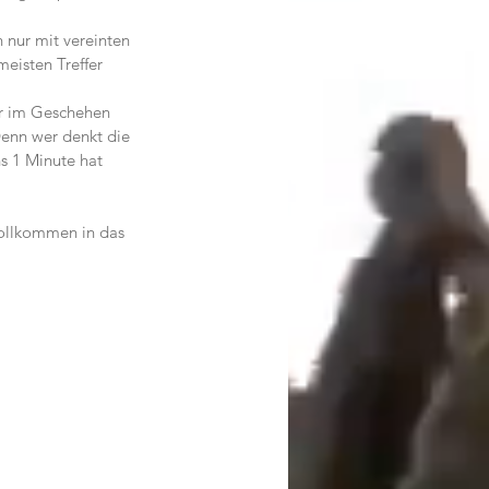
 nur mit vereinten 
eisten Treffer 
er im Geschehen 
Denn wer denkt die 
ns 1 Minute hat 
ollkommen in das 