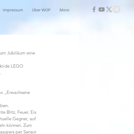
Impressum
Über WOP
More
zum Jubiläum eine 
kride LEGO 
.
to „Erwachsene 
ben.  
e Blitz, Feuer, Eis 
tuelle Gegner, auf 
meln können. Zum 
sagiers per Sensor 