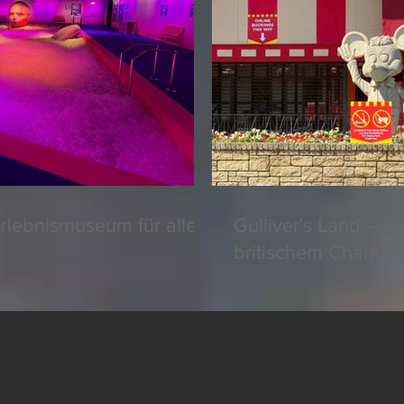
rlebnismuseum für alle
Gulliver's Land – F
britischem Charme