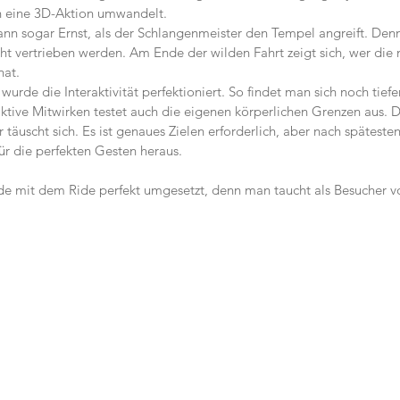
in eine 3D-Aktion umwandelt.
nn sogar Ernst, als der Schlangenmeister den Tempel angreift. Denn
ht vertrieben werden. Am Ende der wilden Fahrt zeigt sich, wer die m
hat.
urde die Interaktivität perfektioniert. So findet man sich noch tief
aktive Mitwirken testet auch die eigenen körperlichen Grenzen aus. 
r täuscht sich. Es ist genaues Zielen erforderlich, aber nach späteste
ür die perfekten Gesten heraus.
 mit dem Ride perfekt umgesetzt, denn man taucht als Besucher v