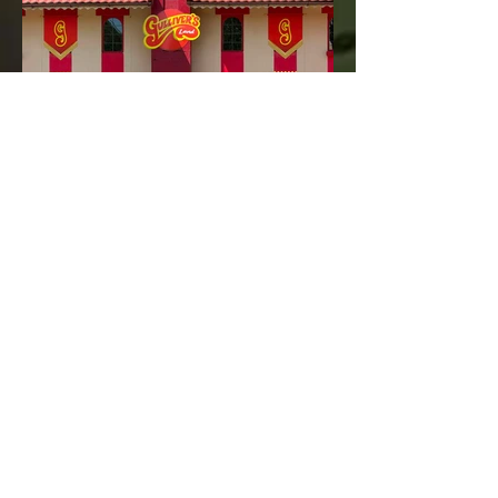
Gulliver's Land –
Familienabenteuer mit
britischem Charme