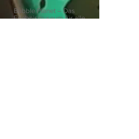
Bubble Planet – Das
Erlebnismuseum für alle
Sinne
Gulliver's Land –
Familienabenteuer mit
britischem Charme