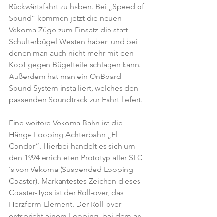
Rückwärtsfahrt zu haben. Bei „Speed of 
Sound“ kommen jetzt die neuen 
Vekoma Züge zum Einsatz die statt 
Schulterbügel Westen haben und bei 
denen man auch nicht mehr mit den 
Kopf gegen Bügelteile schlagen kann. 
Außerdem hat man ein OnBoard 
Sound System installiert, welches den 
passenden Soundtrack zur Fahrt liefert.
Eine weitere Vekoma Bahn ist die 
Hänge Looping Achterbahn „El 
Condor“. Hierbei handelt es sich um 
den 1994 errichteten Prototyp aller SLC
´s von Vekoma (Suspended Looping 
Coaster). Markantestes Zeichen dieses 
Coaster-Typs ist der Roll-over, das 
Herzform-Element. Der Roll-over 
entspricht einem Looping, bei dem an 