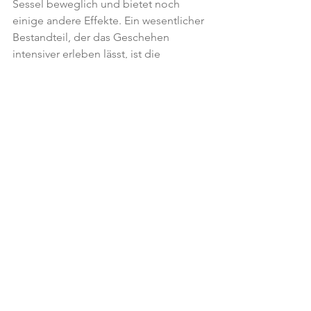
Sessel beweglich und bietet noch 
einige andere Effekte. Ein wesentlicher 
Bestandteil, der das Geschehen 
intensiver erleben lässt, ist die 
Tatsache, dass auch stark mit Geruch 
und unterschiedlichen Temperaturen 
gearbeitet wird.
Das genaue Geschehen soll hier nicht 
verraten werden, da je weniger man 
drüber weiß, das Erlebte umso stärker 
ist. Soviel sei aber gesagt: für schwache 
Nerven ist diese Attraktion nichts und 
darf deshalb auch erst von Gästen 
besucht werden, die 16 Jahre oder 
älter sind.
Im Vergleich zur Saison 2017, wo 
NeuroGen Premiere hatte, gibt es nur 
eine Änderung und zwar, dass die 
Zeittickets abgeschafft wurden. 