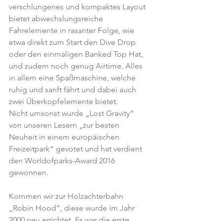
verschlungenes und kompaktes Layout 
bietet abwechslungsreiche 
Fahrelemente in rasanter Folge, wie 
etwa direkt zum Start den Dive Drop 
oder den einmaligen Banked Top Hat, 
und zudem noch genug Airtime. Alles 
in allem eine Spaßmaschine, welche 
ruhig und sanft fährt und dabei auch 
zwei Überkopfelemente bietet.
Nicht umsonst wurde „Lost Gravity“ 
von unseren Lesern „zur besten 
Neuheit in einem europäischen 
Freizeitpark“ gevotet und hat verdient 
den Worldofparks-Award 2016 
gewonnen.  
Kommen wir zur Holzachterbahn 
„Robin Hood“, diese wurde im Jahr 
2000 neu errichtet. Es war die erste 