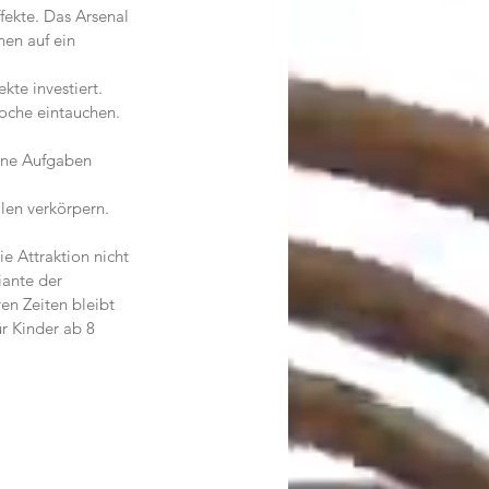
fekte. Das Arsenal 
en auf ein 
kte investiert.
poche eintauchen.
ene Aufgaben 
llen verkörpern.
 Attraktion nicht 
ante der 
en Zeiten bleibt 
r Kinder ab 8 