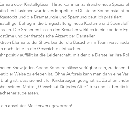
Kamera oder Kristallgläser.  Hinzu kommen zahlreiche neue Spezialef
tischen Illusionen wurde verdoppelt, die Dichte an Soundinstallation
gestockt und die Dramaturgie und Spannung deutlich präzisiert.
sstelliger Betrag in die Umgestaltung, neue Kostüme und Spezialeffe
lassen. Die Szenerien lassen den Besucher wirklich in eine andere E
ostüme und der französische Akzent der Darsteller.
aktiven Elemente der Show, bei der die Besucher im Team verschied
n noch tiefer in die Geschichte eintauchen.
 positiv auffällt ist die Leidenschaft, mit der die Darsteller ihre Ro
neuen Show jeden Abend Sondereinlässe verfügbar sein, zu denen die
tibler Weise zu erleben ist. Ohne Aufpreis kann man dann eine Vari
lutig ist, dass sie nicht für Kinderaugen geeignet ist. Zu allen ander
hnt seinem Motto „Gänsehaut für jedes Alter“ treu und ist bereits fü
achsener zugelassen.
 ein absolutes Meisterwerk geworden!