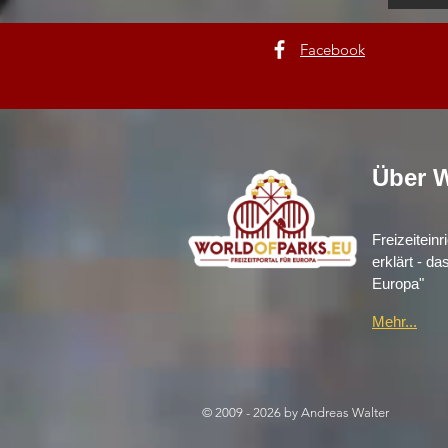
Facebook
Über W
Freizeitein
erklärt - da
Europa"
Mehr...
© 2009 - 2026 by Andreas Walter