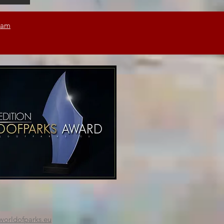
ram
worldofparks.eu