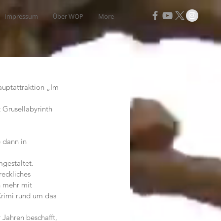
Impressum
Über WOP
More
auptattraktion „Im 
 Grusellabyrinth 
 dann in 
gestaltet. 
eckliches 
 mehr mit 
Krimi rund um das 
Jahren beschafft, 