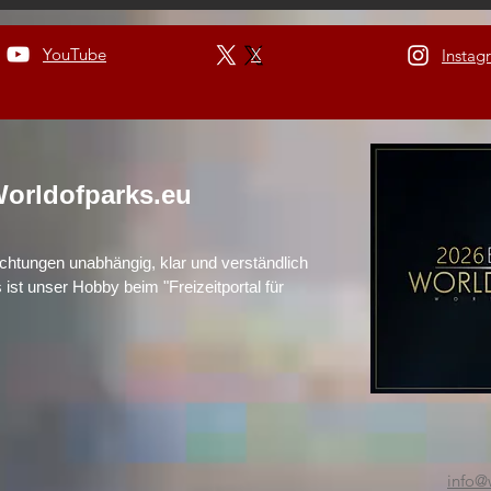
YouTube
X
Instag
orldofparks.eu
richtungen unabhängig, klar und verständlich
s ist unser Hobby beim "Freizeitportal für
info@