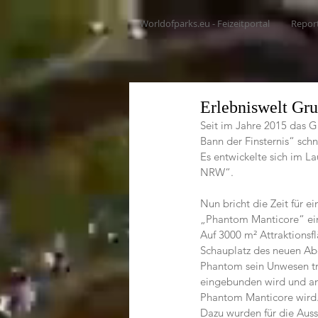
Worldofparks.eu - Feizeitportal
Repor
Erlebniswelt Gr
Seit im Jahre 2015 das Gr
Bann der Finsternis“ schn
Es entwickelte sich im La
NRW“.
Nun bricht die Zeit für 
„Phantom Manticore“ ein
Auf 3000 m² Attraktionsf
Schauplatz des neuen Abe
Phantom sein Unwesen tr
eingebunden wird und an 
Phantom Manticore wird
Dazu wurden für die Auss