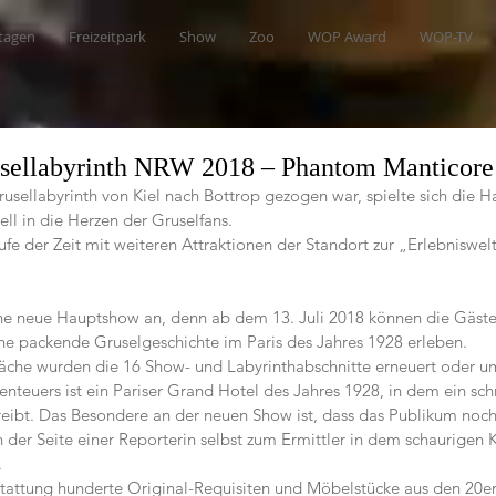
tagen
Freizeitpark
Show
Zoo
WOP Award
WOP-TV
usellabyrinth NRW 2018 – Phantom Manticore
usellabyrinth von Kiel nach Bottrop gezogen war, spielte sich die H
ell in die Herzen der Gruselfans.
ufe der Zeit mit weiteren Attraktionen der Standort zur „Erlebniswelt
eine neue Hauptshow an, denn ab dem 13. Juli 2018 können die Gäste
e packende Gruselgeschichte im Paris des Jahres 1928 erleben.
läche wurden die 16 Show- und Labyrinthabschnitte erneuert oder um
nteuers ist ein Pariser Grand Hotel des Jahres 1928, in dem ein schr
eibt. Das Besondere an der neuen Show ist, dass das Publikum noch
der Seite einer Reporterin selbst zum Ermittler in dem schaurigen 
.
tattung hunderte Original-Requisiten und Möbelstücke aus den 20er 