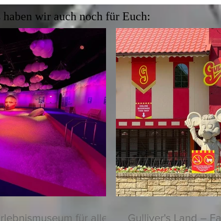
 haben wir auch noch für Euch:
rlebnismuseum für alle
Gulliver's Land – F