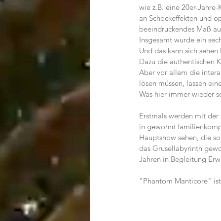
wie z.B. eine 20er-Jahre-
an Schockeffekten und op
beeindruckendes Maß auf
Insgesamt wurde ein sech
Und das kann sich sehen 
Dazu die authentischen K
Aber vor allem die inter
lösen müssen, lassen eine
Was hier immer wieder sehr
Erstmals werden mit der 
in gewohnt familienkompa
Hauptshow sehen, die so b
das Grusellabyrinth gewo
Jahren in Begleitung Erw
"Phantom Manticore" ist