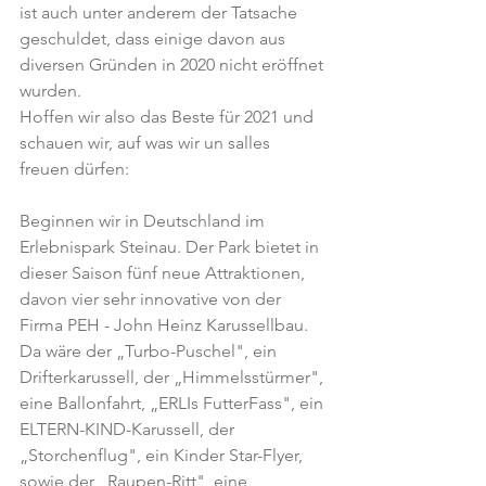
ist auch unter anderem der Tatsache 
geschuldet, dass einige davon aus 
diversen Gründen in 2020 nicht eröffnet 
wurden.
Hoffen wir also das Beste für 2021 und 
schauen wir, auf was wir un salles 
freuen dürfen: 
Beginnen wir in Deutschland im 
Erlebnispark Steinau. Der Park bietet in 
dieser Saison fünf neue Attraktionen, 
davon vier sehr innovative von der 
Firma 
PEH - John Heinz Karussellbau.
Da wäre der „Turbo-Puschel", ein 
Drifterkarussell, der „Himmelsstürmer", 
eine Ballonfahrt, „ERLIs FutterFass", ein 
ELTERN-KIND-Karussell, der 
„Storchenflug", ein Kinder Star-Flyer, 
sowie der „Raupen-Ritt", eine 