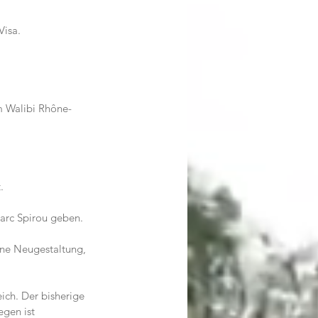
                    
m Walibi Rhône-
.
arc Spirou geben. 
ine Neugestaltung, 
ch. Der bisherige 
gen ist 