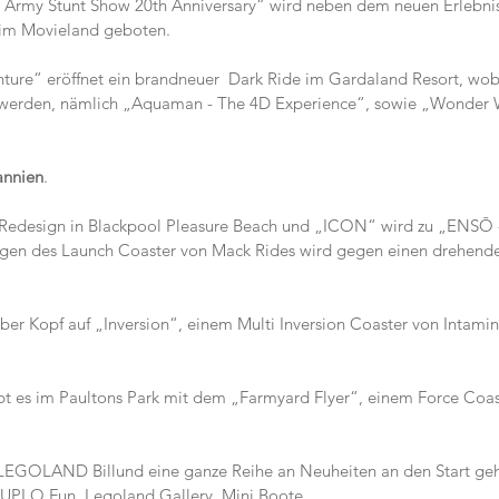
 Army Stunt Show 20th Anniversary“ wird neben dem neuen Erlebnis
“ im Movieland geboten.
ture“ eröffnet ein brandneuer  Dark Ride im Gardaland Resort, wobe
t werden, nämlich „Aquaman - The 4D Experience“, sowie „Wonder
annien
.
n Redesign in Blackpool Pleasure Beach und „ICON“ wird zu „ENSŌ -
Wagen des Launch Coaster von Mack Rides wird gegen einen drehen
ber Kopf auf „Inversion“, einem Multi Inversion Coaster von Intamin
t es im Paultons Park mit dem „Farmyard Flyer“, einem Force Coaster 
LEGOLAND Billund eine ganze Reihe an Neuheiten an den Start geh
 DUPLO Fun, Legoland Gallery, Mini Boote,