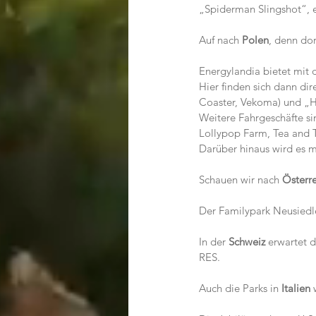
„Spiderman Slingshot“, e
Auf nach
 Polen
, denn dor
Energylandia bietet mit
Hier finden sich dann di
Coaster, Vekoma) und „H
Weitere Fahrgeschäfte si
Lollypop Farm, Tea and T
Darüber hinaus wird es 
Schauen wir nach 
Österr
Der Familypark Neusiedlersee 
In der 
Schweiz
 erwartet 
RES.
Auch die Parks in 
Italien
 