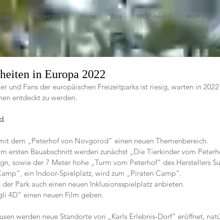
tagen
Freizeitpark
Show
Zoo
WOP Award
WOP-TV
heiten in Europa 2022
r und Fans der europäischen Freizeitparks ist riesig, warten in 2022 
nen entdeckt zu werden.
d
.
 mit dem „Peterhof von Novgorod“ einen neuen Themenbereich.
im ersten Bauabschnitt werden zunächst „Die Tierkinder vom Peterho
n, sowie der 
7 Meter hohe
 „Turm vom Peterhof“ des Herstellers 
Su
amp”, ein Indoor-Spielplatz, wird zum „Piraten Camp“.
der Park auch einen neuen Inklusionsspielplatz anbieten.          
gli 4D“ einen neuen Film geben.
sen werden neue Standorte von „Karls Erlebnis-Dorf“ eröffnet, natür