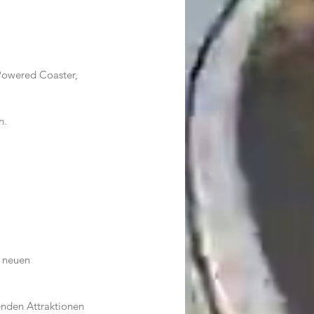
Powered Coaster, 
n.
 neuen 
enden Attraktionen 