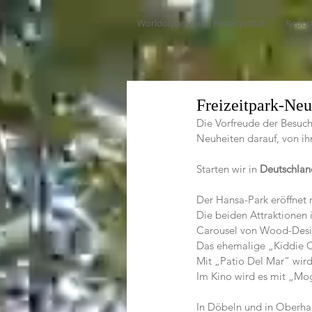
Worldofparks.eu - Feizeitportal
Repor
Freizeitpark-Neu
Die Vorfreude der Besuche
Neuheiten darauf, von ih
Starten wir in 
Deutschlan
Der Hansa-Park eröffnet
Die beiden Attraktionen 
Carousel von Wood-Desig
Das ehemalige „Kiddie C
Mit „Patio Del Mar“ wird 
Im Kino wird es mit „Mo
In Döbeln und in Oberhau