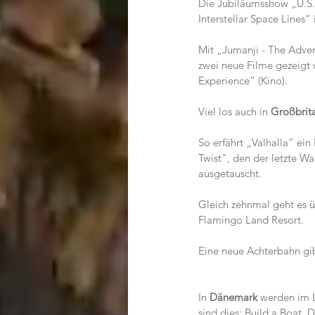
Die Jubiläumsshow „U.S.
Interstellar Space Lines
Mit „Jumanji - The Adven
zwei neue Filme gezeig
Experience“ (Kino).
Viel los auch in 
Großbrit
So erfährt „Valhalla” ei
Twist", den der letzte 
ausgetauscht.
Gleich zehnmal geht es ü
Flamingo Land Resort.
Eine neue Achterbahn gib
In 
Dänemark 
werden im 
sind dies: Build a Boat,