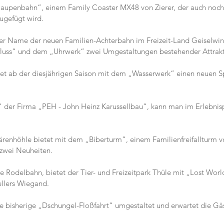
 Raupenbahn“, einem Family Coaster MX48 von Zierer, der auch noch
zugefügt wird.
er Name der neuen Familien-Achterbahn im Freizeit-Land Geiselwind
fluss“ und dem „Uhrwerk“ zwei Umgestaltungen bestehender Attrakt
tet ab der diesjährigen Saison mit dem „Wasserwerk“ einen neuen 
S
 der Firma „
PEH - John Heinz Karussellbau“, kann man im E
rlebnis
renhöhle bietet mit dem „Biberturm“, einem Familienfreifallturm vo
zwei Neuheiten.
ige Rodelbahn, bietet der Tier- und Freizeitpark Thüle mit „Lost Worl
ellers Wiegand.
 bisherige „Dschungel-Floßfahrt“ umgestaltet und erwartet die Gäs