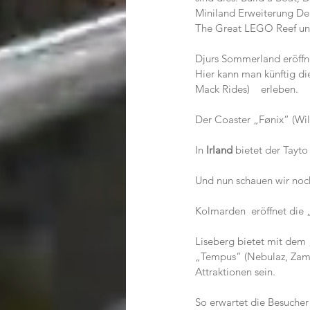
Miniland Erweiterung De
The Great LEGO Reef und The 
Djurs Sommerland eröffn
Hier kann man künftig di
Mack Rides)    erleben.
Der Coaster „Fønix“ (Wi
In 
Irland
 bietet der Tayt
Und nun schauen wir noc
Kolmarden  eröffnet die „Sk
Liseberg bietet mit dem „Lu
„Tempus“ (Nebulaz, Zamp
Attraktionen sein.
So erwartet die Besucher