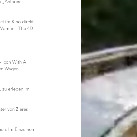
 „Antares – 
i im Kino direkt 
 Woman - The 4D 
 Icon With A 
den Wagen 
, zu erleben im 
von Zierer.        
en. Im Einzelnen 