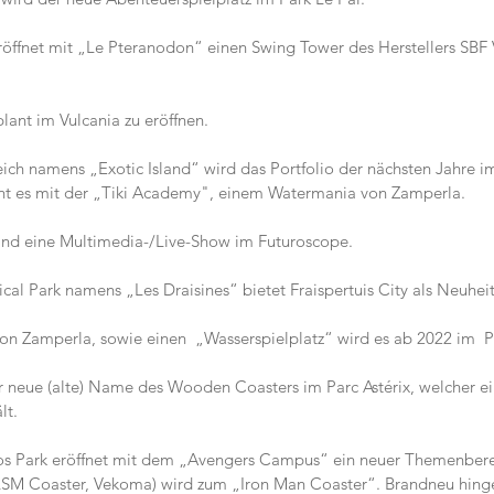
net mit „Le Pteranodon“ einen Swing Tower des Herstellers SBF Visa.    
lant im Vulcania zu eröffnen.
ch namens „Exotic Island“ wird das Portfolio der nächsten Jahre i
eht es mit der „Tiki Academy", einem Watermania von Zamperla.
ind eine Multimedia-/Live-Show im Futuroscope.
cal Park namens „Les Draisines“ bietet Fraispertuis City als Neuheit
n Zamperla, sowie einen  „Wasserspielplatz“ wird es ab 2022 im  P
r neue (alte) Name des Wooden Coasters im Parc Astérix, welcher e
                      
ios Park eröffnet mit dem „Avengers Campus“ ein neuer Themenberei
(LSM Coaster, Vekoma) wird zum „Iron Man Coaster“. Brandneu hinge