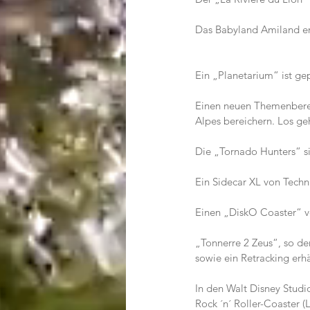
Das Babyland Amiland eröff
Ein „Planetarium“ ist gep
Einen neuen Themenberei
Alpes bereichern. Los g
Die „Tornado Hunters“ s
Ein Sidecar XL von Techni
Einen „DiskO Coaster“ vo
„Tonnerre 2 Zeus“, so de
sowie ein Retracking erhält.   
In den Walt Disney Stud
Rock ´n´ Roller-Coaster 