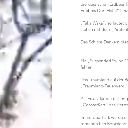
die klassische „Erdbeer
Erlebnis-Dorf Elstal“ hin
„Taka Waka", so lautet d
stehen mit dem „Piraten
Das Schloss Dankern bie
Ein „Suspended Swing 1“
fahren.
Das Traumland auf der Bä
„Traumland-Feuerwehr“ 
Als Ersatz für die bisher
„CoasterKart“ des Herst
Im Europa-Park wurde die
romantischen Bootsfahrt.