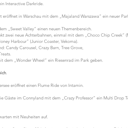
in Interactive Darkride.
t
eröffnet in Warschau mit dem „Majaland Warszawa“ ein neuer Par
 dem „Sweet Valley“ einen neuen Themenbereich.
rekt zwei neue Achterbahnen, einmal mit dem „Choco Chip Creek“ (
oney Harbour” (Junior Coaster, Vekoma).
nd: Candy Carousel, Crazy Barn, Tree Grove,
reats.
mit dem „Wonder Wheel“ ein Riesenrad im Park geben.
eich
.
eröffnet einen Flume Ride von Intamin.                                          
die Gäste im Connyland mit dem „Crazy Professor“ ein Multi Drop T
warten mit Neuheiten auf. 