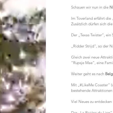
Schauen wir nun in die 
N
Im Toverland erfährt die
Zusätzlich dürfen sich d
Der „Texas Twister“, ein
„Ridder Strijd“, so der
Gleich zwei neue Attrak
“Rupsje Mae”, eine Fami
Weiter geht es nach
 Belg
Mit „#LikeMe Coaster” (v
bestehende Attraktionen
Viel Neues zu entdecken 
Der „La Rivière du Lion”