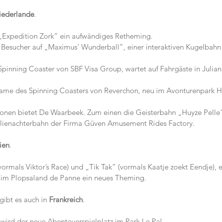
iederlande
.
 „Expedition Zork” ein aufwändiges Retheming.
ie Besucher auf „Maximus’ Wunderball”, einer interaktiven Kugelbahn 
 Spinning Coaster von SBF Visa Group, wartet auf Fahrgäste in Julian
 Name des Spinning Coasters von Reverchon, neu im Avonturenpark H
tionen bietet De Waarbeek. Zum einen die Geisterbahn „Huyze Pelle
lienachterbahn der Firma Güven Amusement Rides Factory.
ien
.
ormals Viktor’s Race) und „Tik Tak” (vormals Kaatje zoekt Eendje), e
 im Plopsaland de Panne ein neues Theming.
gibt es auch in
 Frankreich
.
 wird der neue Abenteuerspielplatz im Park Le Pal.