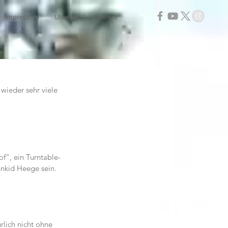
Impressum
Über WOP
More
wieder sehr viele 
f“, ein Turntable-
nkid Heege sein.
lich nicht ohne 