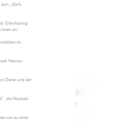
 zum „Karls 
. Gleichzeitig 
ionen an.  
pielplatz an.
park Steinau 
n Zierer und der 
d“, die Neuheit 
te nun zu einer 