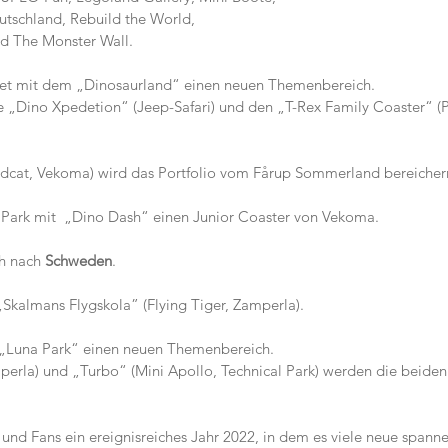
utschland, Rebuild the World,
Monster Wall.                                
et mit dem „Dinosaurland“ einen neuen Themenbereich.
e „Dino Xpedetion“ (Jeep-Safari) und den „T-Rex Family Coaster“ (
ldcat, Vekoma) wird das Portfolio vom Fårup Sommerland bereicher
o Park mit  „Dino Dash“ einen Junior Coaster von Vekoma.
h nach 
Schweden
.
almans Flygskola” (Flying Tiger, Zamperla).                          
na Park“ einen neuen Themenbereich.                                   
erla) und „Turbo“ (Mini Apollo, Technical Park) werden die beiden
 und Fans ein ereignisreiches Jahr 2022, in dem es viele neue spann