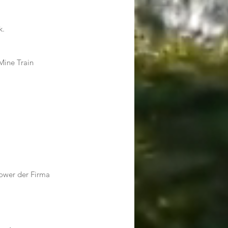
k.
Mine Train 
          
ower der Firma 