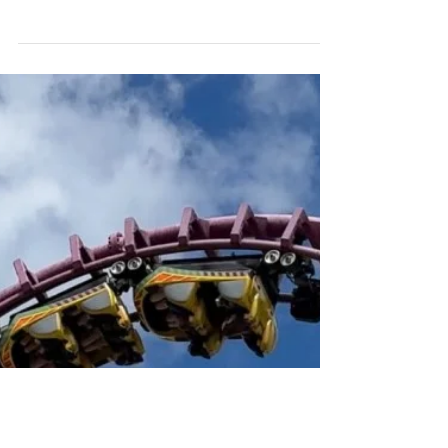
Mit Gulliver's Land Theme Park Resort in Milton
Keynes besuchten wir den dritten der insgesamt
vier britischen Freizeitparks der Gulliver's-
Gruppe. Der 1999 eröffnete Park orientiert sich
– wie alle Parks der Kette – lose an den
Geschichten von Gullivers Reisen und entführt
seine Besucher in liebevoll gestaltete
Themenwelten wie Gully Town, Lilliput Land,
Western World, Safari Kingdom und die JCB
Zone. Schon beim Betreten des Parks fällt das
markante Schloss ins Auge, auf das