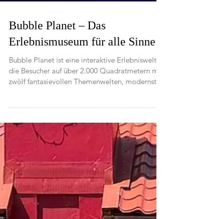
Bubble Planet – Das
Erlebnismuseum für alle Sinne
Bubble Planet ist eine interaktive Erlebniswelt,
die Besucher auf über 2.000 Quadratmetern mit
zwölf fantasievollen Themenwelten, modernster
Technik und multisensorischen Effekten komplett
aus dem Alltag entführen möchte. Im Kölner
COLONEUM der MMC Studios verschmelzen
Licht, Klang, Projektionen, Virtual Reality und
interaktive Installationen zu einem Erlebnis, bei
dem die Gäste selbst Teil der Inszenierung
werden. Bis 01. November 2026 ist ist diese
Wanderausstellung noch in