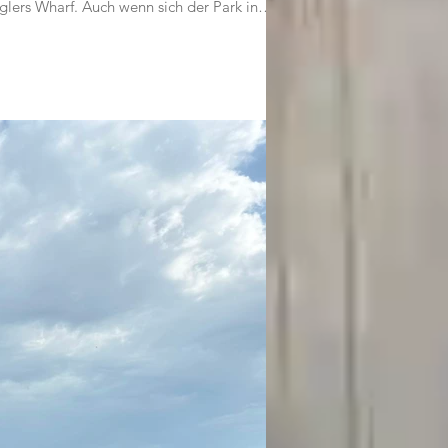
lers Wharf. Auch wenn sich der Park in