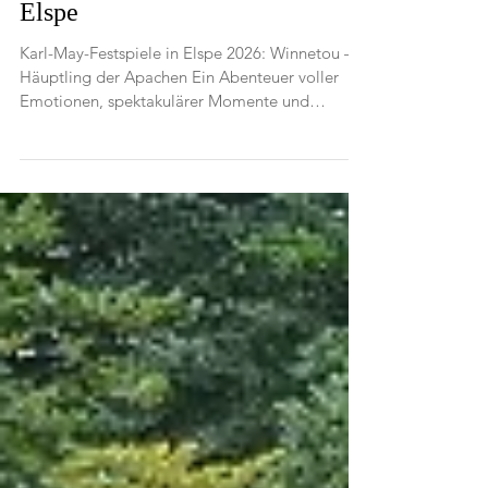
Winnetou I begeistert 2026 in
Elspe
Karl-May-Festspiele in Elspe 2026: Winnetou –
Häuptling der Apachen Ein Abenteuer voller
Emotionen, spektakulärer Momente und
Überraschungen Das Elspe Festival lädt auch im
Sommer 2026 wieder zu einem
außergewöhnlichen Erlebnis für die ganze
Familie ein. Mit der Neuinszenierung von
„Winnetou I“ erwartet die Besucher eine
mitreißende Mischung aus spannender Action,
beeindruckenden Reitszenen und einer
Geschichte, die bis heute nichts von ihrer
Aktualität verloren hat. Und dire