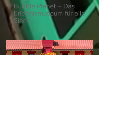
Bubble Planet – Das
Erlebnismuseum für alle
Sinne
Gulliver's Land –
Familienabenteuer mit
britischem Charme