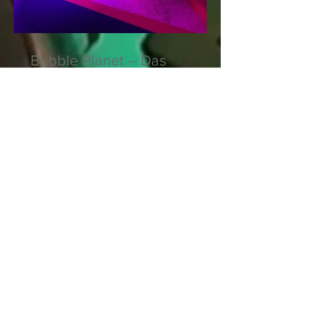
Bubble Planet – Das
Erlebnismuseum für alle
Sinne
Gulliver's Land –