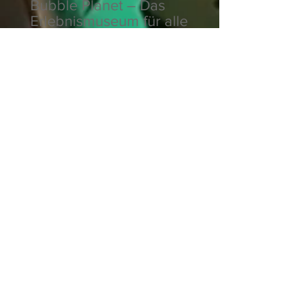
Bubble Planet – Das
Erlebnismuseum für alle
Sinne
Gulliver's Land –
Familienabenteuer mit
britischem Charme