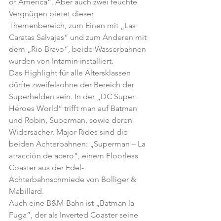
of America“. Aber auch zwei feuchte 
Vergnügen bietet dieser 
Themenbereich, zum Einen mit „Las 
Caratas Salvajes“ und zum Anderen mit 
dem „Rio Bravo“, beide Wasserbahnen 
wurden von Intamin installiert.
Das Highlight für alle Altersklassen 
dürfte zweifelsohne der Bereich der 
Superhelden sein. In der „DC Super 
Héroes World“ trifft man auf Batman 
und Robin, Superman, sowie deren 
Widersacher. Major-Rides sind die 
beiden Achterbahnen: „Superman – La 
atracción de acero”, einem Floorless 
Coaster aus der Edel-
Achterbahnschmiede von Bolliger & 
Mabillard.
Auch eine B&M-Bahn ist „Batman la 
Fuga”, der als Inverted Coaster seine 