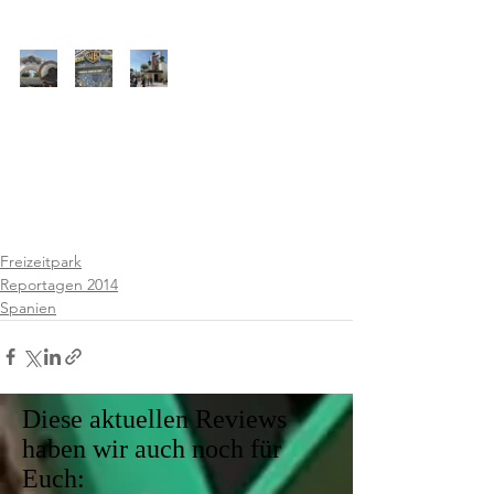
Freizeitpark
Reportagen 2014
Spanien
Diese aktuellen Reviews
haben wir auch noch für
Euch: