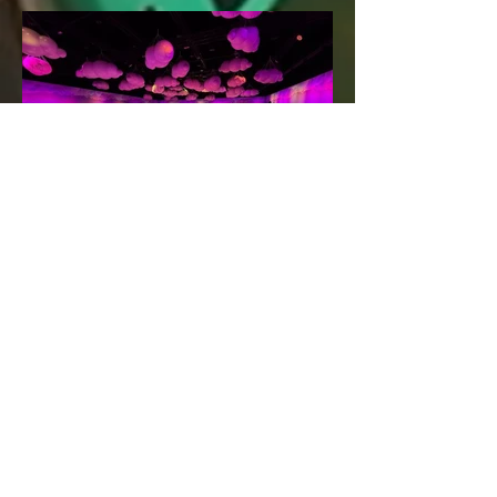
Bubble Planet – Das
Erlebnismuseum für alle
Sinne