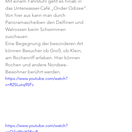
Mit einem Fahrstuhl geht es hinab in 
das Unterwasser-Café „Onder Odizee“. 
Von hier aus kann man durch 
Panoramascheiben den Delfinen und 
Walrossen beim Schwimmen 
zuschauen.
Eine Begegnung der besonderen Art 
können Besucher ob Groß, ob Klein, 
am Rochenriff erleben. Hier können 
Rochen und andere Nordsee-
Bewohner berührt werden.
https://www.youtube.com/watch?
v=R2SLutq9SFc
https://www.youtube.com/watch?
v=OAzWpH18ca8