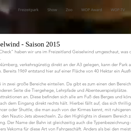
tagen
Freizeitpark
Show
Zoo
WOP Award
WOP-TV
selwind - Saison 2015
Check“ haben wir uns im Freizeitland Geiselwind umgeschaut, was d
.
rnberg, verkehrsgünstig direkt an der A3 gelegen, kann der Park a
. Bereits 1969 entstand hier auf einer Fläche von 40 Hektar ein Ausflu
in zwei große Bereiche einteilen. Da gibt es zum einen den Bereich
nderen Seite die Tiergehege, Lehrpfade und Abenteuerspielplätze.
ttraktionen an. Diese befinden sich alle am Fuß des Berges und könn
h dem Eingang direkt rechts hält. Hierbei fällt auf, das sich thrilli
ncer oder Shuttle, die man auch von der Kirmes kennt, mit ruhigere
 den Nautic-Jets abwechseln. Zu den Highlights in diesem Bereich zä
g. Der Name der Bahn ist gleichzeitig auch die Typenbezeichnung 
lers Vekoma für diese Art von Fahrgeschäft. Anders als bei den mei