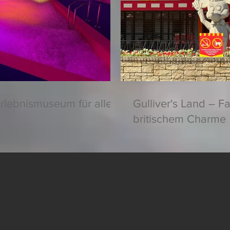
rlebnismuseum für alle
Gulliver's Land – F
britischem Charme