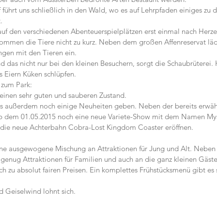
führt uns schließlich in den Wald, wo es auf Lehrpfaden einiges zu 
.
auf den verschiedenen Abenteuerspielplätzen erst einmal nach Herze
ommen die Tiere nicht zu kurz. Neben dem großen Affenreservat lädt
gen mit den Tieren ein.
 das nicht nur bei den kleinen Besuchern, sorgt die Schaubrüterei.
s Eiern Küken schlüpfen.
 zum Park:
n einen sehr guten und sauberen Zustand.
 es außerdem noch einige Neuheiten geben. Neben der bereits erwä
ab dem 01.05.2015 noch eine neue Variete-Show mit dem Namen Mys
d die neue Achterbahn Cobra-Lost Kingdom Coaster eröffnen.
eine ausgewogene Mischung an Attraktionen für Jung und Alt. Neben
ch genug Attraktionen für Familien und auch an die ganz kleinen Gäst
 zu absolut fairen Preisen. Ein komplettes Frühstücksmenü gibt es s
d Geiselwind lohnt sich.