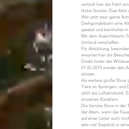
verläuft hier die Fahrt e
Hohe Strecke. Dies führt
Wer jetzt zwar gerne Ach
Drehgondelbahn eine Alte
gesetzt und beinhaltet in
Mit dem Aussichtsturm To
Umland verschaffen.
Für Abkühlung, besonders
erwartet hier die Besuche
Direkt hinter der Wildwa
01.05.2015 wieder den Ac
stürzen.
Als weitere große Show g
Tiere an Sprüngen- und 
zählt die Luftakrobatik.
einzelnen Künstlern.
Die Variete-Show in der 
der Atem, wenn der Feue
auf einer Leiter auch noc
sehr viel Slapstick in se