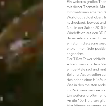
Ein weiteres großes Them
mit dieser Thematik. Mi
Informationen erhalten. W
World gut aufgehoben. In
nachgebaut, bewegt und s
Neu in der Saison 2015 i
Windeffekte auf den 3D F
dabei sehr stark an Jurra
ein Sturm die Zäune besc
entkommen. Sehr positiv h
angenehm.
Der T-Rex Tower schließt 
schießt man aus dem Stan
einige Male rauf und runt
Bei aller Action sollen a
sich neben einer Hüpfbur
Was in den meisten ander
im Park kann man sie noc
Ein weiterer großer Teil 
An die 100 Tierarten gil
Hier können bekannte, a