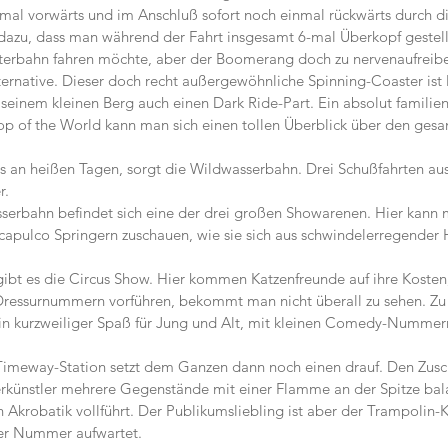
inmal vorwärts und im Anschluß sofort noch einmal rückwärts durch di
 dazu, dass man während der Fahrt insgesamt 6-mal Überkopf gestell
terbahn fahren möchte, aber der Boomerang doch zu nervenaufreiben
rnative. Dieser doch recht außergewöhnliche Spinning-Coaster ist l
 seinem kleinen Berg auch einen Dark Ride-Part. Ein absolut familie
p of the World kann man sich einen tollen Überblick über den gesa
 an heißen Tagen, sorgt die Wildwasserbahn. Drei Schußfahrten aus
r.
sserbahn befindet sich eine der drei großen Showarenen. Hier kann
apulco Springern zuschauen, wie sie sich aus schwindelerregender H
ibt es die Circus Show. Hier kommen Katzenfreunde auf ihre Kosten
Dressurnummern vorführen, bekommt man nicht überall zu sehen. Zu 
 Ein kurzweiliger Spaß für Jung und Alt, mit kleinen Comedy-Nummer
Timeway-Station setzt dem Ganzen dann noch einen drauf. Den Zusch
rkünstler mehrere Gegenstände mit einer Flamme an der Spitze bala
h Akrobatik vollführt. Der Publikumsliebling ist aber der Trampolin-K
iner Nummer aufwartet.