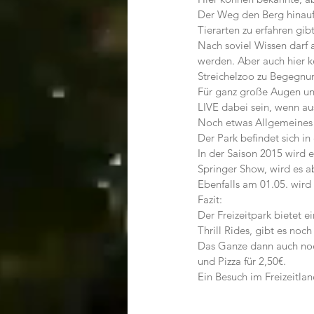
Der Weg den Berg hinauf 
Tierarten zu erfahren gibt
Nach soviel Wissen darf 
werden. Aber auch hier k
Streichelzoo zu Begegnun
Für ganz große Augen und
LIVE dabei sein, wenn au
Noch etwas Allgemeines
Der Park befindet sich i
In der Saison 2015 wird
Springer Show, wird es 
Ebenfalls am 01.05. wir
Fazit:
Der Freizeitpark bietet 
Thrill Rides, gibt es no
Das Ganze dann auch noch
und Pizza für 2,50€.
Ein Besuch im Freizeitlan