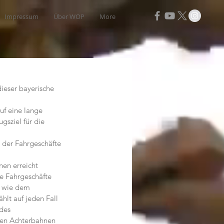
Impressum
Über WOP
More
ieser bayerische 
uf eine lange 
gsziel für die 
 der Fahrgeschäfte 
en erreicht 
ge Fahrgeschäfte 
n wie dem 
hlt auf jeden Fall 
des 
sten Achterbahnen 