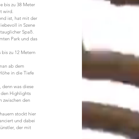
e bis zu 38 Meter 
t wird.
d ist, hat mit der 
iebevoll in Szene 
ntauglicher Spaß.
mten Park und das 
 bis zu 12 Metern 
 man ab dem 
öhe in die Tiefe 
, denn was diese 
den Highlights 
n zwischen den 
auern stockt hier 
nciert und dabei 
ünstler, der mit 