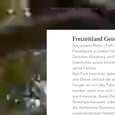
Worldofparks.eu - Feizeitportal
Repor
Freizeitland Gei
Aus unserer Reihe „Park-
Freizeitpark zu bieten hat
Zwischen Würzburg und Nü
Geschichte zurück blicken
ganze Familie.
Den Park kann man dabei 
und Shows und auf der a
Fangen wir mit den Fahra
werden, wenn man sich nac
wie Enterprise, Break-Da
Nostalgie-Karussell  oder
die Achterbahn Boomeran
niederländischen Herstel