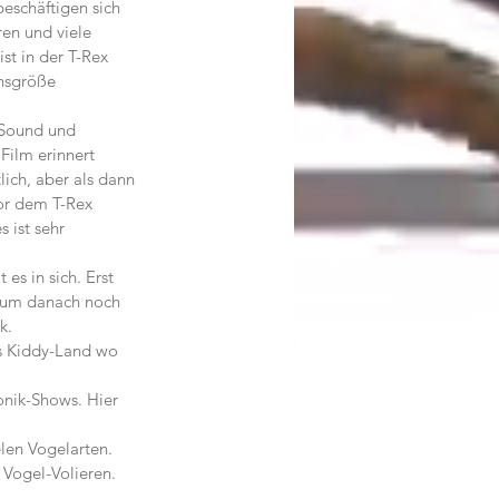
eschäftigen sich 
en und viele 
st in der T-Rex 
nsgröße 
 Sound und 
Film erinnert 
ich, aber als dann 
vor dem T-Rex 
 ist sehr 
es in sich. Erst 
, um danach noch 
k.
as Kiddy-Land wo 
onik-Shows. Hier 
elen Vogelarten. 
 Vogel-Volieren. 