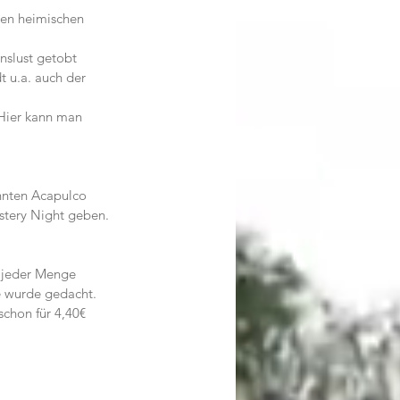
den heimischen 
nslust getobt 
 u.a. auch der 
 Hier kann man 
hnten Acapulco 
tery Night geben. 
 jeder Menge 
e wurde gedacht. 
chon für 4,40€ 