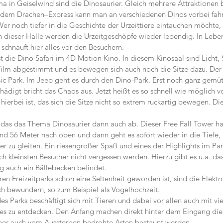
a in Geiselwind sind die Dinosaurier. Gleich mehrere Attraktionen b
t dem Drachen–Express kann man an verschiedenen Dinos vorbei fahr
er noch tiefer in die Geschichte der Urzeittiere eintauchen möchte, i
 dieser Halle werden die Urzeitgeschöpfe wieder lebendig. In Lebe
chnauft hier alles vor den Besuchern.
st die Dino Safari im 4D Motion Kino. In diesem Kinosaal sind Licht,
ilm abgestimmt und es bewegen sich auch noch die Sitze dazu. Der 
sic Park. Im Jeep geht es durch den Dino-Park. Erst noch ganz gemütl
hädigt bricht das Chaos aus. Jetzt heißt es so schnell wie möglich 
ierbei ist, das sich die Sitze nicht so extrem ruckartig bewegen. Dies
das das Thema Dinosaurier dann auch ab. Dieser Free Fall Tower hat 
d 56 Meter nach oben und dann geht es sofort wieder in die Tiefe
er zu gleiten. Ein riesengroßer Spaß und eines der Highlights im Par
uch kleinsten Besucher nicht vergessen werden. Hierzu gibt es u.a. d
g auch ein Bällebecken befindet.
en Freizeitparks schon eine Seltenheit geworden ist, sind die Elektr
h bewundern, so zum Beispiel als Vogelhochzeit.
des Parks beschäftigt sich mit Tieren und dabei vor allen auch mit vi
t es zu entdecken. Den Anfang machen direkt hinter dem Eingang die
ber auch vom Aussterben bedrohte Arten bestaunt werden.