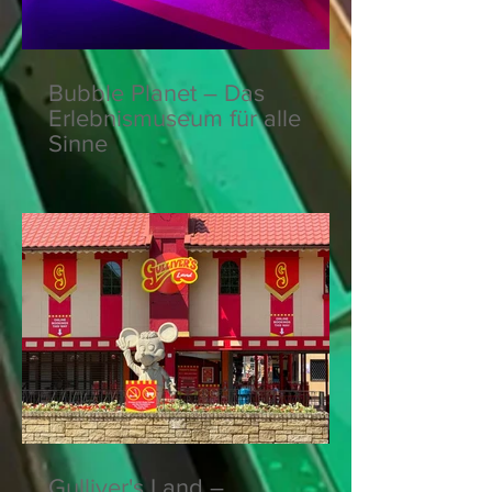
Bubble Planet – Das
Erlebnismuseum für alle
Sinne
Gulliver's Land –