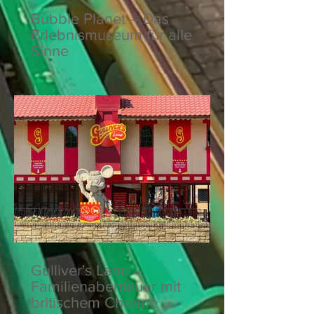
Bubble Planet – Das
Erlebnismuseum für alle
Sinne
Gulliver's Land –
Familienabenteuer mit
britischem Charme