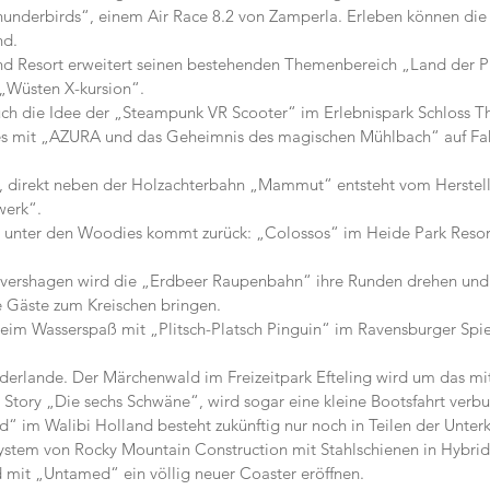
underbirds“, einem Air Race 8.2 von Zamperla. Erleben können die 
nd.
d Resort erweitert seinen bestehenden Themenbereich „Land der P
„Wüsten X-kursion“.
auch die Idee der „Steampunk VR Scooter“ im Erlebnispark Schloss T
s mit „AZURA und das Geheimnis des magischen Mühlbach“ auf Fah
ll, direkt neben der Holzachterbahn „Mammut“ entsteht vom Herstell
werk“.
unter den Woodies kommt zurück: „Colossos“ im Heide Park Resort
övershagen wird die „Erdbeer Raupenbahn“ ihre Runden drehen und 
 Gäste zum Kreischen bringen.
beim Wasserspaß mit „Plitsch-Platsch Pinguin“ im Ravensburger Spie
ederlande. Der Märchenwald im Freizeitpark Efteling wird um das mit
 Story „Die sechs Schwäne“, wird sogar eine kleine Bootsfahrt verbu
im Walibi Holland besteht zukünftig nur noch in Teilen der Unterk
ystem von Rocky Mountain Construction mit Stahlschienen in Hybrid
 mit „Untamed“ ein völlig neuer Coaster eröffnen.   