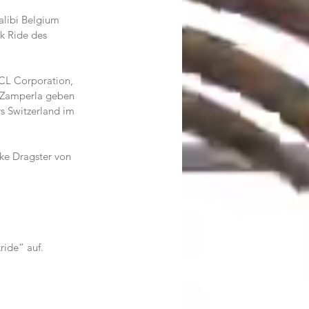
alibi Belgium 
k Ride des 
 CL Corporation, 
n Zamperla geben 
s Switzerland im 
ke Dragster von 
ride“ auf.