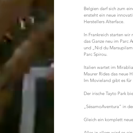
Belgien darf sich zum ei
ensteht ein neue innovat
Herstellers Alterface.
In Frankreich starten wi
das Ganze neu im Parc As
und „Nid du Marsupilami“
Parc Spirou.
Italien wartet im Mirabl
Maurer Rides das neue H
Im Movieland gibt es für 
Der irische Tayto Park bi
„SésamoAventura“ in der
Gleich ein komplett neue
Alles in allem wird es ei