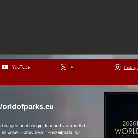
YouTube
X
Instag
orldofparks.eu
richtungen unabhängig, klar und verständlich
s ist unser Hobby beim "Freizeitportal für