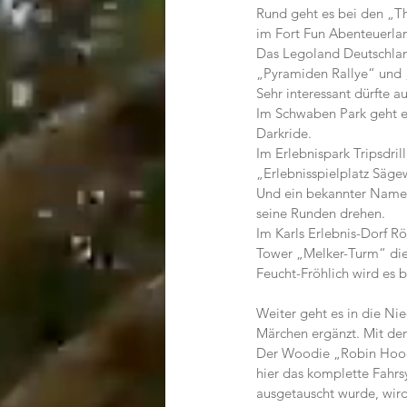
Rund geht es bei den „Th
im Fort Fun Abenteuerla
Das Legoland Deutschlan
„Pyramiden Rallye“ und 
Sehr interessant dürfte 
Im Schwaben Park geht e
Darkride.
Im Erlebnispark Tripsdri
„Erlebnisspielplatz Säge
Und ein bekannter Name 
seine Runden drehen.
Im Karls Erlebnis-Dorf R
Tower „Melker-Turm“ die
Feucht-Fröhlich wird es 
Weiter geht es in die Ni
Märchen ergänzt. Mit der
Der Woodie „Robin Hood“ 
hier das komplette Fahrs
ausgetauscht wurde, wird