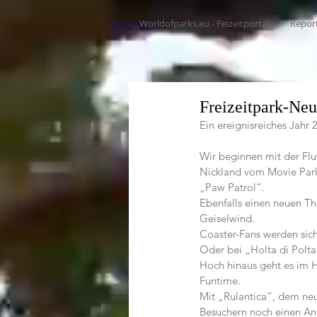
Worldofparks.eu - Feizeitportal
Repor
Freizeitpark-Neu
Ein ereignisreiches Jahr
Wir beginnen mit der Flu
Nickland vom Movie Park
„Paw Patrol“.
Ebenfalls einen neuen Th
Geiselwind.  
Coaster-Fans werden sich
Oder bei „Holta di Polta
Hoch hinaus geht es im 
Funtime.
Mit „Rulantica“, dem neu
Besuchern noch einen Anr