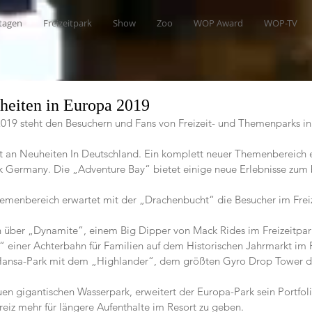
tagen
Freizeitpark
Show
Zoo
WOP Award
WOP-TV
heiten in Europa 2019
 2019 steht den Besuchern und Fans von Freizeit- und Themenparks i
t an Neuheiten In Deutschland. Ein komplett neuer Themenbereich e
 Germany. Die „Adventure Bay“ bietet einige neue Erlebnisse zum
emenbereich erwartet mit der „Drachenbucht“ die Besucher im Freiz
 über „Dynamite“, einem Big Dipper von Mack Rides im Freizeitpar
“ einer Achterbahn für Familien auf dem Historischen Jahrmarkt im 
Hansa-Park mit dem „Highlander“, dem größten Gyro Drop Tower d
en gigantischen Wasserpark, erweitert der Europa-Park sein Portfol
eiz mehr für längere Aufenthalte im Resort zu geben.  