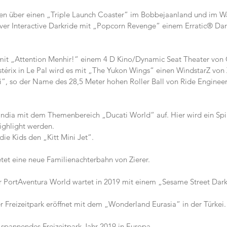
nen über einen „Triple Launch Coaster“ im Bobbejaanland und im W
iver Interactive Darkride mit „Popcorn Revenge“ einem Erratic® Dar
r mit „Attention Menhir!“ einem 4 D Kino/Dynamic Seat Theater von
térix in Le Pal wird es mit „The Yukon Wings“ einen WindstarZ vo
, so der Name des 28,5 Meter hohen Roller Ball von Ride Engineer
iandia mit dem Themenbereich „Ducati World“ auf. Hier wird ein Spi
ighlight werden.
die Kids den „Kitt Mini Jet“.
etet eine neue Familienachterbahn von Zierer.
 PortAventura World wartet in 2019 mit einem „Sesame Street Dark
r Freizeitpark eröffnet mit dem „Wonderland Eurasia“ in der Türkei.
n spannendes Freizeitpark Jahr 2019 in Europa.