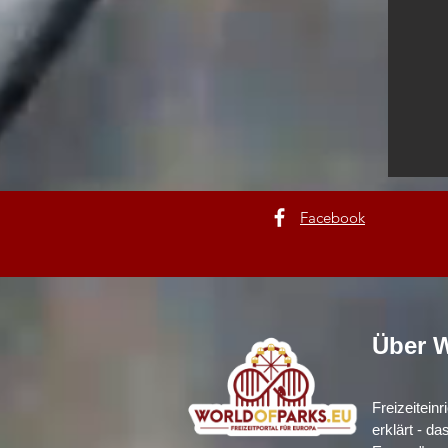
Facebook
Über W
Freizeitein
erklärt - da