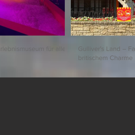
rlebnismuseum für alle
Gulliver's Land – F
britischem Charme