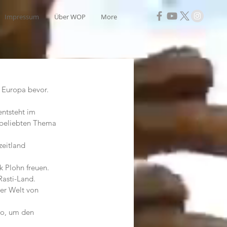
Impressum
Über WOP
More
n Europa bevor.
ntsteht im 
 beliebten Thema 
eitland 
k Plohn freuen.
Rasti-Land.
er Welt von 
io, um den 