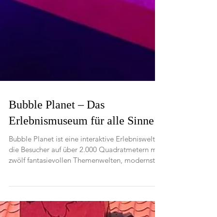
Bubble Planet – Das
Erlebnismuseum für alle Sinne
Bubble Planet ist eine interaktive Erlebniswelt,
die Besucher auf über 2.000 Quadratmetern mit
zwölf fantasievollen Themenwelten, modernster
Technik und multisensorischen Effekten komplett
aus dem Alltag entführen möchte. Im Kölner
COLONEUM der MMC Studios verschmelzen