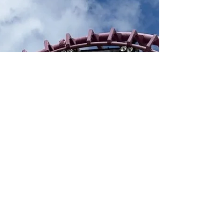
Geschichten von Gullivers Reisen und entführt
seine Besucher in liebevoll gestaltete
Themenwelten wie Gully Town, Lilliput Land,
Western World, Safari Kingdom und die JCB
Zone. Schon beim Betreten des Parks fällt das
markante Schloss ins Auge, auf das