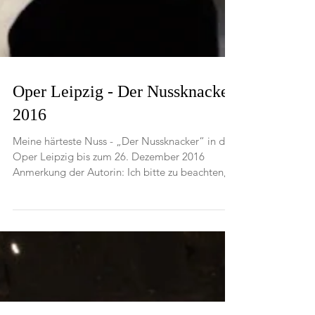
Oper Leipzig - Der Nussknacker
2016
Meine härteste Nuss - „Der Nussknacker“ in der
Oper Leipzig bis zum 26. Dezember 2016
Anmerkung der Autorin: Ich bitte zu beachten,
dass...