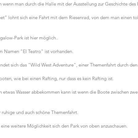
en wenn man durch die Halle mit der Ausstellung zur Geschichte des 
eet" lohnt sich eine Fahrt mit dem Riesenrad, von dem man einen tol
galow-Park ist hier möglich..
m Namen "El Teatro" ist vorhanden.
findet sich das "Wild West Adventure", einer Themenfahrt durch de
oten, wie bei einen Rafting, nur dass es kein Rafting ist.
an etwas Wasser abbekommen kann ist wenn die Boote zwischen zwei
hr ruhige und auch schöne Themenfahrt.
 eine weitere Möglichkeit sich den Park von oben anzuschauen.