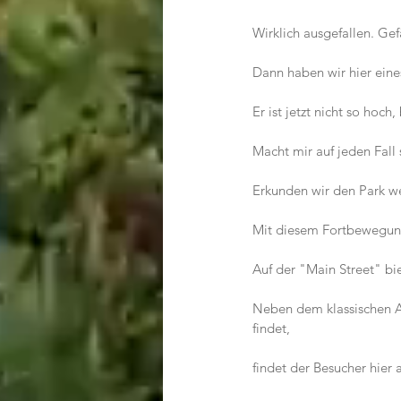
Wirklich ausgefallen. Gefä
Dann haben wir hier eine
Er ist jetzt nicht so hoch
Macht mir auf jeden Fall 
Erkunden wir den Park we
Mit diesem Fortbewegun
Auf der "Main Street" b
Neben dem klassischen An
findet,
findet der Besucher hier 