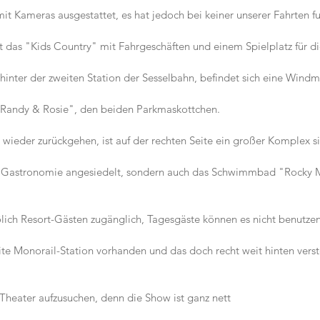
it Kameras ausgestattet, es hat jedoch bei keiner unserer Fahrten fu
 das "Kids Country" mit Fahrgeschäften und einem Spielplatz für di
 hinter der zweiten Station der Sesselbahn, befindet sich eine Windm
 "Randy & Rosie", den beiden Parkmaskottchen.
 wieder zurückgehen, ist auf der rechten Seite ein großer Komplex sit
ere Gastronomie angesiedelt, sondern auch das Schwimmbad "Rocky 
eßlich Resort-Gästen zugänglich, Tagesgäste können es nicht benutzen
weite Monorail-Station vorhanden und das doch recht weit hinten vers
 Theater aufzusuchen, denn die Show ist ganz nett