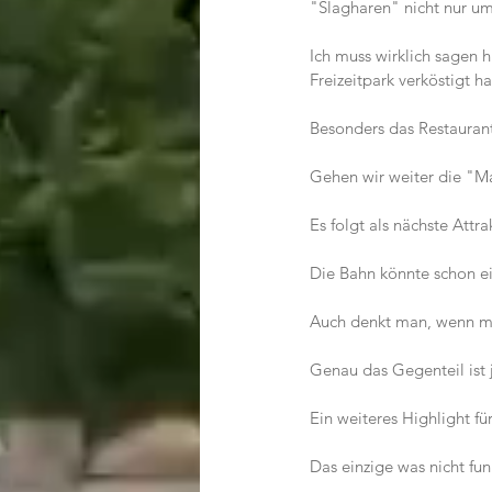
"Slagharen" nicht nur u
Ich muss wirklich sagen h
Freizeitpark verköstigt h
Besonders das Restaurant
Gehen wir weiter die "Ma
Es folgt als nächste Att
Die Bahn könnte schon ei
Auch denkt man, wenn man
Genau das Gegenteil ist j
Ein weiteres Highlight für
Das einzige was nicht fun