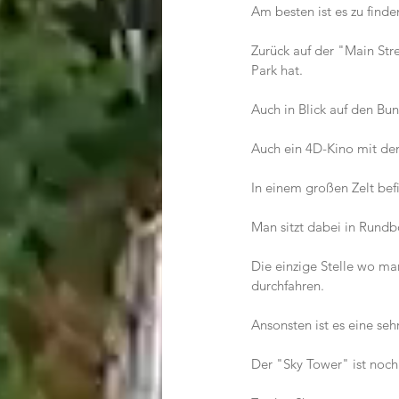
Am besten ist es zu find
Zurück auf der "Main Str
Park hat.
Auch in Blick auf den Bun
Auch ein 4D-Kino mit de
In einem großen Zelt be
Man sitzt dabei in Rundbo
Die einzige Stelle wo m
durchfahren.
Ansonsten ist es eine se
Der "Sky Tower" ist noch