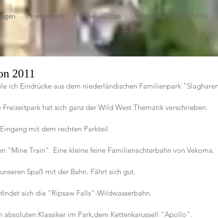
tagen
Freizeitpark
Show
Zoo
WOP Award
WOP-TV
on 2011
le ich Eindrücke aus dem niederländischen Familienpark "Slaghare
 Freizeitpark hat sich ganz der Wild West Thematik verschrieben.
Eingang mit dem rechten Parkteil.
n "Mine Train". Eine kleine feine Familienachterbahn von Vekoma.
 unseren Spaß mit der Bahn. Fährt sich gut.
findet sich die "Ripsaw Falls"-Wildwasserbahn.
n absoluten Klassiker im Park,dem Kettenkarussell "Apollo".