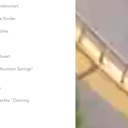
nktioniert.
e Kinder.
ühle.
uiert.
Mountain Springs" 
.
teckte "Dancing 