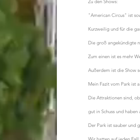
Zu den Shows:
"American Circus" ist s
Kurzweilig und für die ga
Die groß angekündigte n
Zum einen ist es mehr W
Außerdem ist die Show se
Mein Fazit vom Park ist a
Die Attraktionen sind, o
gut in Schuss und haben 
Der Park ist sauber und 
Wir hatten auf jeden Fall