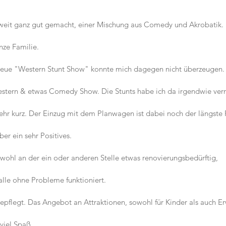
oweit ganz gut gemacht, einer Mischung aus Comedy und Akrobatik.
nze Familie.
eue "Western Stunt Show" konnte mich dagegen nicht überzeugen.
estern & etwas Comedy Show. Die Stunts habe ich da irgendwie verm
hr kurz. Der Einzug mit dem Planwagen ist dabei noch der längste 
ber ein sehr Positives.
bwohl an der ein oder anderen Stelle etwas renovierungsbedürftig,
alle ohne Probleme funktioniert.
gepflegt. Das Angebot an Attraktionen, sowohl für Kinder als auch Er
 viel Spaß.