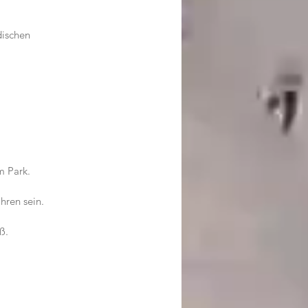
dischen 
m Park.
hren sein.
ß.