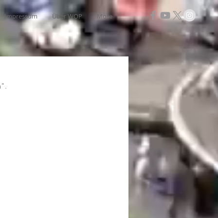
Impressum
Über WOP
More
n".