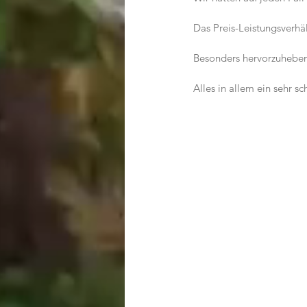
Das Preis-Leistungsverhäl
Besonders hervorzuheben
Alles in allem ein sehr 