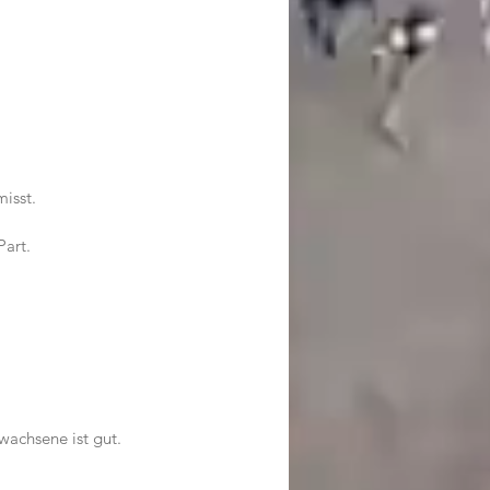
isst.
Part.
wachsene ist gut.