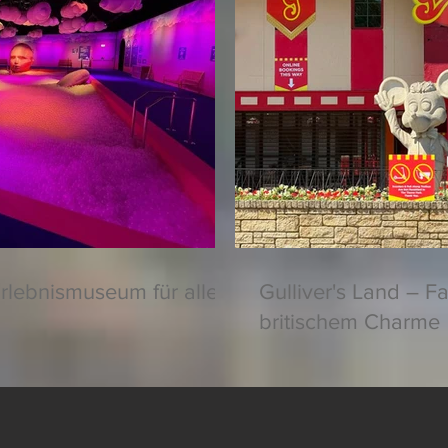
rlebnismuseum für alle
Gulliver's Land – F
britischem Charme