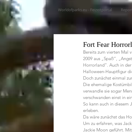
Worldofparks.eu - Feizeitportal
Repor
Fort Fear Horror
Bereits zum vierten Mal 
2009 aus „Spaß“, „Angst“
Horrorland“. Auch in der
Halloween-Hauptfigur die
Doch zunächst einmal zur
Die ehemalige Kostümbild
verwandle sie sogar Mensc
verschwanden einst in ei
So kann auch in diesem J
erleben.
Da wäre zunächst das Ho
Um zu erfahren, was Jack
Jackie Moon geführt. Mit