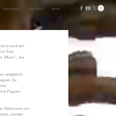
Impressum
Über WOP
More
d so wird seit 
ort Fear 
ie  Moon“, die 
en, angeblich 
Puppen. So 
ter.
ihre Puppen 
der Albträume von 
eisen, werden 