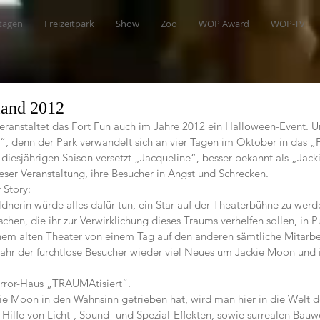
tagen
Freizeitpark
Show
Zoo
WOP Award
WOP-TV
land 2012
veranstaltet das Fort Fun auch im Jahre 2012 ein Halloween-Event. Un
, denn der Park verwandelt sich an vier Tagen im Oktober in das „F
 diesjährigen Saison versetzt „Jacqueline“, besser bekannt als „Jack
ser Veranstaltung, ihre Besucher in Angst und Schrecken.
 Story:
nerin würde alles dafür tun, ein Star auf der Theaterbühne zu werd
hen, die ihr zur Verwirklichung dieses Traums verhelfen sollen, in 
nem alten Theater von einem Tag auf den anderen sämtliche Mitarbei
ahr der furchtlose Besucher wieder viel Neues um Jackie Moon und 
rror-Haus „TRAUMAtisiert“.
ie Moon in den Wahnsinn getrieben hat, wird man hier in die Welt 
 Hilfe von Licht-, Sound- und Spezial-Effekten, sowie surrealen Bauw