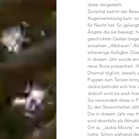
diese dargestellt.
Zunächst betritt der Besu
Augenverletzung kam, wi
für Nacht hat. So gelang
Ängste die sie bewegt, h
geschickten Gesten bege
einzelnen „Albtraum“-Räu
schwierige Aufagbe. Die
In diesem Jahr wurde ern
neue Show präsentiert. H
Dreimal täglich, jeweils
Puppen zum Tanzen bring
Jackie befindet sich hier
Jedoch wird sie auch hier
Sie verwandelt diese in 
Zu den Showinhalten zäh
Die in diesem Jahr neu t
wird ebenfalls als Attrak
Ort zu „Jackie Moons“ ne
hatte. Schon während de