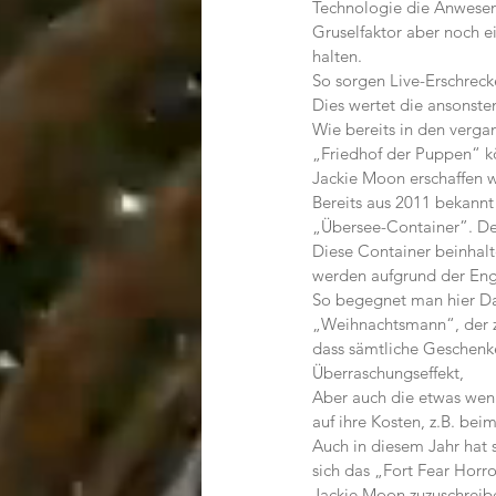
Technologie die Anwesenh
Gruselfaktor aber noch e
halten.
So sorgen Live-Erschrecke
Dies wertet die ansonste
Wie bereits in den verg
„Friedhof der Puppen“ kö
Jackie Moon erschaffen 
Bereits aus 2011 bekannt
„Übersee-Container”. De
Diese Container beinhalt
werden aufgrund der Eng
So begegnet man hier Da
„Weihnachtsmann“, der zu
dass sämtliche Geschenk
Überraschungseffekt,
Aber auch die etwas we
auf ihre Kosten, z.B. be
Auch in diesem Jahr hat s
sich das „Fort Fear Horr
Jackie Moon zuzuschreibe