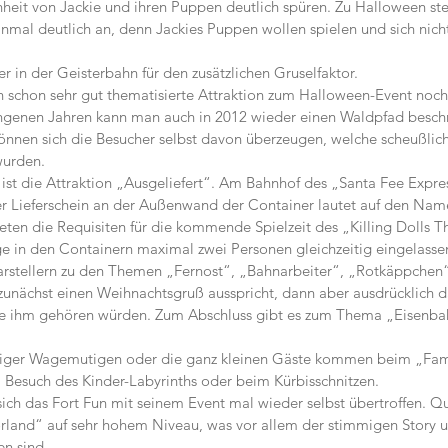
eit von Jackie und ihren Puppen deutlich spüren. Zu Halloween ste
inmal deutlich an, denn Jackies Puppen wollen spielen und sich nich
r in der Geisterbahn für den zusätzlichen Gruselfaktor.
n schon sehr gut thematisierte Attraktion zum Halloween-Event noch 
angenen Jahren kann man auch in 2012 wieder einen Waldpfad beschr
nnen sich die Besucher selbst davon überzeugen, welche scheußlic
wurden.
 ist die Attraktion „Ausgeliefert“. Am Bahnhof des „Santa Fee Expre
r Lieferschein an der Außenwand der Container lautet auf den Nam
eten die Requisiten für die kommende Spielzeit des „Killing Dolls Th
e in den Containern maximal zwei Personen gleichzeitig eingelasse
rstellern zu den Themen „Fernost“, „Bahnarbeiter“, „Rotkäppchen
nächst einen Weihnachtsgruß ausspricht, dann aber ausdrücklich da
e ihm gehören würden. Zum Abschluss gibt es zum Thema „Eisenba
niger Wagemutigen oder die ganz kleinen Gäste kommen beim „Fam
im Besuch des Kinder-Labyrinths oder beim Kürbisschnitzen.
ich das Fort Fun mit seinem Event mal wieder selbst übertroffen. Qua
orland“ auf sehr hohem Niveau, was vor allem der stimmigen Story 
n sind.