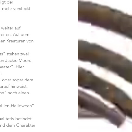
igt der 
t mehr versteckt 
weiter auf.
eiten. Auf dem 
hen Kreaturen von 
ss“ stehen zwei 
en Jackie Moon. 
eater“. Hier 
n.
“ oder sogar dem 
rauf hinweist, 
hn“ noch einen 
ilien-Halloween“ 
litativ befindet 
und dem Charakter 