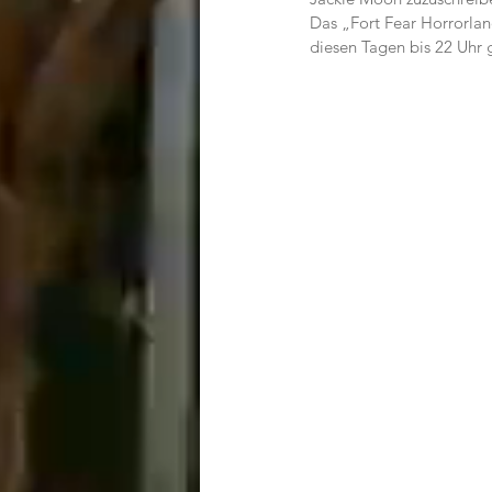
Das „Fort Fear Horrorlan
diesen Tagen bis 22 Uhr 