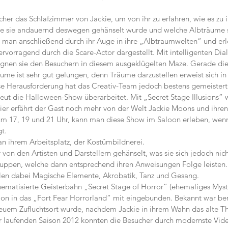
cher das Schlafzimmer von Jackie, um von ihr zu erfahren, wie es zu i
e sie andauernd deswegen gehänselt wurde und welche Albträume s
t man anschließend durch ihr Auge in ihre „Albtraumwelten“ und erle
ervorragend durch die Scare-Actor dargestellt. Mit intelligenten Di
gnen sie den Besuchern in diesem ausgeklügelten Maze. Gerade die
me ist sehr gut gelungen, denn Träume darzustellen erweist sich in d
se Herausforderung hat das Creativ-Team jedoch bestens gemeistert
eut die Halloween-Show überarbeitet. Mit „Secret Stage Illusions” 
ier erfährt der Gast noch mehr von der Welt Jackie Moons und ihre
 um 17, 19 und 21 Uhr, kann man diese Show im Saloon erleben, wenn
t.
 an ihrem Arbeitsplatz, der Kostümbildnerei.
 von den Artisten und Darstellern gehänselt, was sie sich jedoch nicht
Puppen, welche dann entsprechend ihren Anweisungen Folge leisten.
len dabei Magische Elemente, Akrobatik, Tanz und Gesang.
hematisierte Geisterbahn „Secret Stage of Horror“ (ehemaliges Myst
tion in das „Fort Fear Horrorland“ mit eingebunden. Bekannt war bere
uem Zufluchtsort wurde, nachdem Jackie in ihrem Wahn das alte The
r laufenden Saison 2012 konnten die Besucher durch modernste Vide