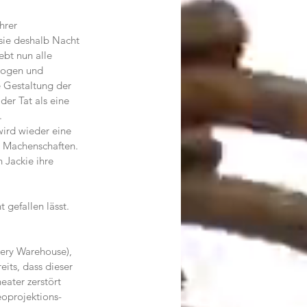
hrer 
ie deshalb Nacht 
bt nun alle 
alogen und 
 Gestaltung der 
er Tat als eine 
.
wird wieder eine 
n Machenschaften. 
 Jackie ihre 
 gefallen lässt. 
ery Warehouse), 
its, dass dieser 
ater zerstört 
oprojektions-