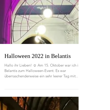
Halloween 2022 in Belantis
Hallo ihr Lieben! ☺️ Am 15. Oktober war ich in
Belantis zum Halloween-Event. Es war
überraschenderweise ein sehr leerer Tag mit
nur...