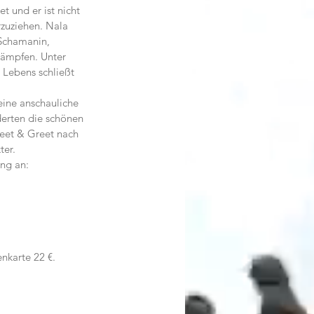
 und er ist nicht 
rzuziehen. Nala 
Schamanin, 
kämpfen. Unter 
Lebens schließt 
eine anschauliche 
erten die schönen 
eet & Greet nach 
ter.
ng an: 
nkarte 22 €. 