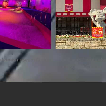
rlebnismuseum für alle
Gulliver's Land – F
britischem Charme