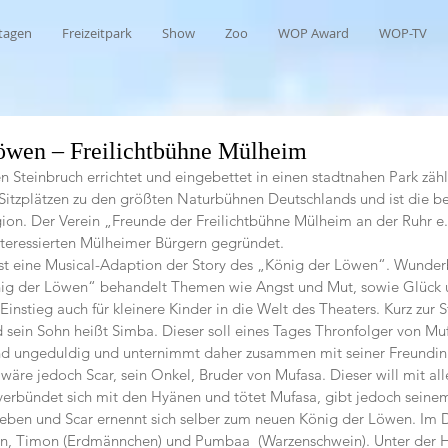
tagen
Freizeitpark
Show
Zoo
WOP Award
WOP-TV
öwen – Freilichtbühne Mülheim
 Steinbruch errichtet und eingebettet in einen stadtnahen Park zäh
 Sitzplätzen zu den größten Naturbühnen Deutschlands und ist die be
gion. Der Verein „Freunde der Freilichtbühne Mülheim an der Ruhr e
nteressierten Mülheimer Bürgern gegründet.
st eine Musical-Adaption der Story des „König der Löwen“. Wunderb
önig der Löwen“ behandelt Themen wie Angst und Mut, sowie Glück 
Einstieg auch für kleinere Kinder in die Welt des Theaters. Kurz zur 
 sein Sohn heißt Simba. Dieser soll eines Tages Thronfolger von Mu
nd ungeduldig und unternimmt daher zusammen mit seiner Freundin 
äre jedoch Scar, sein Onkel, Bruder von Mufasa. Dieser will mit all
 verbündet sich mit den Hyänen und tötet Mufasa, gibt jedoch seine
ieben und Scar ernennt sich selber zum neuen König der Löwen. Im D
n, Timon (Erdmännchen) und Pumbaa  (Warzenschwein). Unter der He