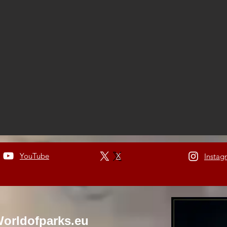
YouTube
X
Instag
orldofparks.eu