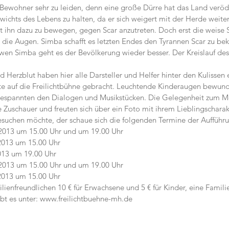
Bewohner sehr zu leiden, denn eine große Dürre hat das Land verödet
wichts des Lebens zu halten, da er sich weigert mit der Herde weite
t ihn dazu zu bewegen, gegen Scar anzutreten. Doch erst die weise 
m die Augen. Simba schafft es letzten Endes den Tyrannen Scar zu be
n Simba geht es der Bevölkerung wieder besser. Der Kreislauf des 
Herzblut haben hier alle Darsteller und Helfer hinter den Kulissen 
e auf die Freilichtbühne gebracht. Leuchtende Kinderaugen bewund
espannten den Dialogen und Musikstücken. Die Gelegenheit zum M
e Zuschauer und freuten sich über ein Foto mit ihrem Lieblingscharak
suchen möchte, der schaue sich die folgenden Termine der Aufführu
2013 um 15.00 Uhr und um 19.00 Uhr
2013 um 15.00 Uhr
013 um 19.00 Uhr
2013 um 15.00 Uhr und um 19.00 Uhr
2013 um 15.00 Uhr 
ilienfreundlichen 10 € für Erwachsene und 5 € für Kinder, eine Familie
bt es unter: www.freilichtbuehne-mh.de