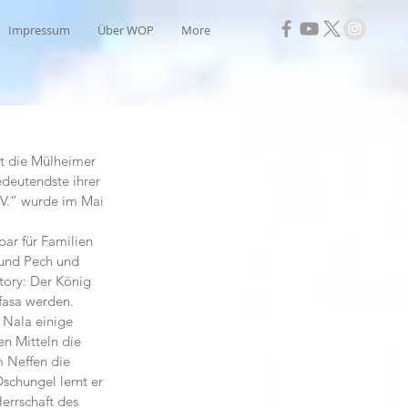
Impressum
Über WOP
More
lt die Mülheimer 
deutendste ihrer 
.V.“ wurde im Mai 
ar für Familien 
und Pech und 
Story: Der König 
fasa werden. 
Nala einige 
en Mitteln die 
m Neffen die 
schungel lernt er 
rrschaft des 