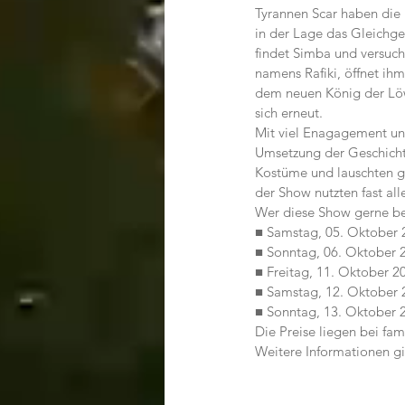
Tyrannen Scar haben die 
in der Lage das Gleichge
findet Simba und versuch
namens Rafiki, öffnet ih
dem neuen König der Löwe
sich erneut.
Mit viel Enagagement und 
Umsetzung der Geschicht
Kostüme und lauschten g
der Show nutzten fast all
Wer diese Show gerne be
■ Samstag, 05. Oktober 
■ Sonntag, 06. Oktober 
■ Freitag, 11. Oktober 2
■ Samstag, 12. Oktober 
■ Sonntag, 13. Oktober 
Die Preise liegen bei fam
Weitere Informationen gi