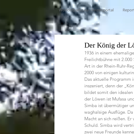
Worldofparks.eu - Feizeitportal
Repor
Der König der L
1936 in einem ehemaligen
Freilichtbühne mit 2.000
Art in der Rhein-Ruhr-Re
2000 von einigen kulturi
Das aktuelle Programm i
inszeniert, denn der „K
bildet somit den idealen 
der Löwen ist Mufasa und
Simba ist übermütiger u
waghalsige Ausflüge. Da w
Macht an sich reißen. Er
Schuld. Simba wird vertr
zwei neue Freunde kenne